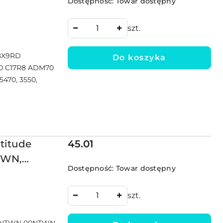
Dostępność:
Towar dostępny
szt.
08X9RD
Do koszyka
0 C17R8 ADM70
5470, 3550,
Cena:
atitude
45.01
TWN,
Dostępność:
Towar dostępny
szt.
0 0NTWN 00NTWN