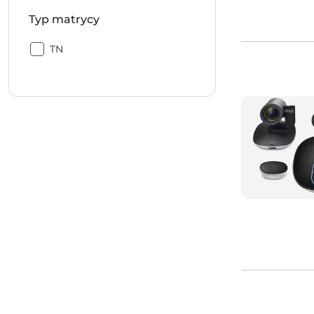
Typ matrycy
Typ
TN
matrycy: