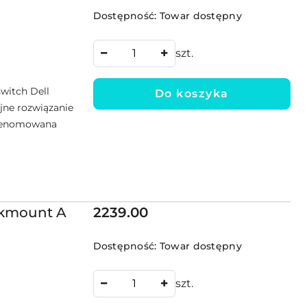
Dostępność:
Towar dostępny
szt.
witch Dell
Do koszyka
jne rozwiązanie
 renomowana
Cena:
ckmount A
2239.00
Dostępność:
Towar dostępny
szt.