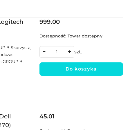
Cena:
Logitech
999.00
Dostępność:
Towar dostępny
UP B Skorzystaj
szt.
podczas
ch GROUP B.
Do koszyka
Cena:
Dell
45.01
M70)