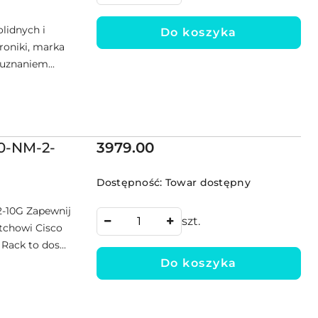
olidnych i
Do koszyka
roniki, marka
 uznaniem...
Cena:
0-NM-2-
3979.00
Dostępność:
Towar dostępny
2-10G Zapewnij
szt.
itchowi Cisco
Rack to dos...
Do koszyka