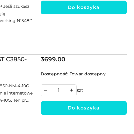
 Jeśli szukasz
Do koszyka
jej
etworking N1548P
Cena:
ST C3850-
3699.00
Dostępność:
Towar dostępny
3850-NM-4-10G
szt.
nie internetowe
10G. Ten pr...
Do koszyka