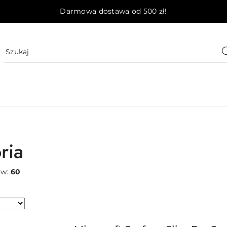
Darmowa dostawa od 500 zł!
ria
ów:
60