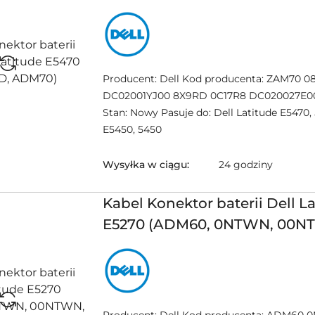
NAZWA
PRODUCENTA:
DELL
Producent: Dell Kod producenta: ZAM70 
DC02001YJ00 8X9RD 0C17R8 DC020027E0
Stan: Nowy Pasuje do: Dell Latitude E5470, 
E5450, 5450
Wysyłka w ciągu:
24 godziny
Kabel Konektor baterii Dell L
E5270 (ADM60, 0NTWN, 00N
DC020028J00)
NAZWA
PRODUCENTA:
DELL
Producent: Dell Kod producenta: ADM6