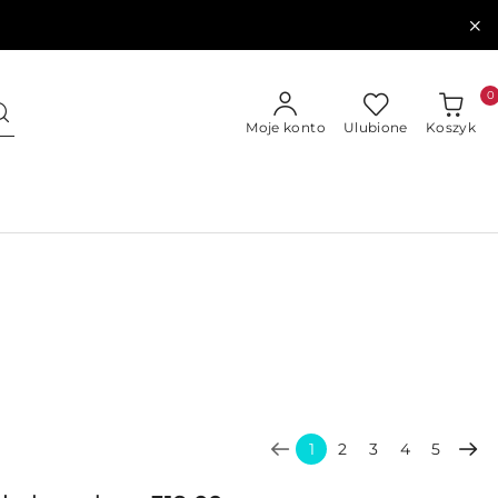
0
Moje konto
Ulubione
Koszyk
1
2
3
4
5