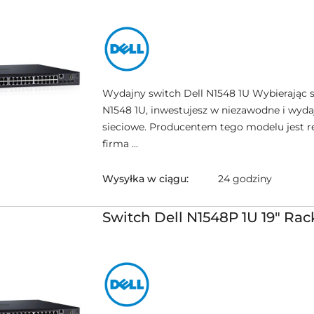
NAZWA
PRODUCENTA:
DELL
Wydajny switch Dell N1548 1U Wybierając s
N1548 1U, inwestujesz w niezawodne i wyda
sieciowe. Producentem tego modelu jest
firma ...
Wysyłka w ciągu:
24 godziny
Switch Dell N1548P 1U 19" Ra
NAZWA
PRODUCENTA:
DELL