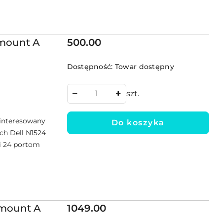
Cena:
kmount A
500.00
Dostępność:
Towar dostępny
szt.
ainteresowany
Do koszyka
ch Dell N1524
ki 24 portom
Cena:
kmount A
1049.00