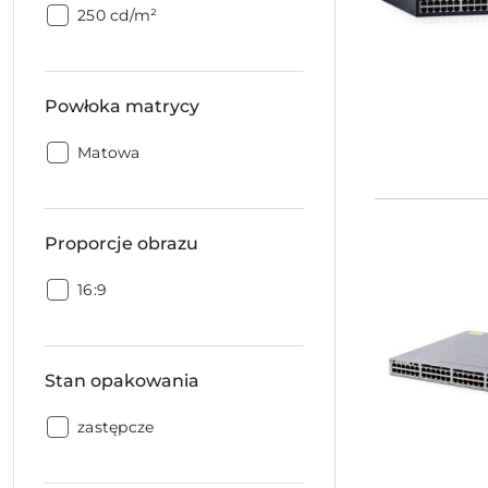
Jasność:
250 cd/m²
Powłoka matrycy
Powłoka
Matowa
matrycy:
Proporcje obrazu
Proporcje
16:9
obrazu:
Stan opakowania
Stan
zastępcze
opakowania: