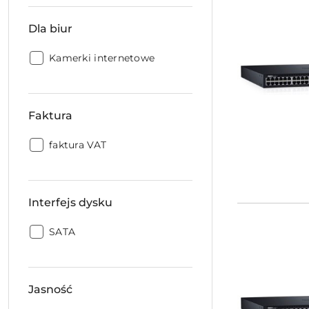
Dla biur
Dla
Kamerki internetowe
biur:
Faktura
Faktura:
faktura VAT
Interfejs dysku
Interfejs
SATA
dysku:
Jasność