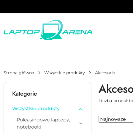
Przejdź do treści głównej
Przejdź do wyszukiwarki
Przejdź do moje konto
Przejdź do menu głównego
Przejdź do stopki
Strona główna
Wszystkie produkty
Akcesoria
Akceso
Kategorie
Liczba produkt
Wszystkie produkty
Zastosowano
Sortuj
Poleasingowe laptopy,
według
sortowanie:
notebooki