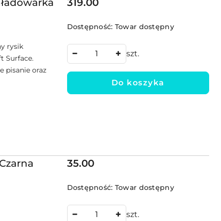
Cena:
+ ładowarka
319.00
Dostępność:
Towar dostępny
y rysik
szt.
t Surface.
e pisanie oraz
Do koszyka
Cena:
 Czarna
35.00
Dostępność:
Towar dostępny
szt.