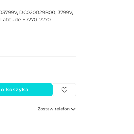
03799V, DC020029B00, 3799V,
 Latitude E7270, 7270
o koszyka
Zostaw telefon
Wyślij