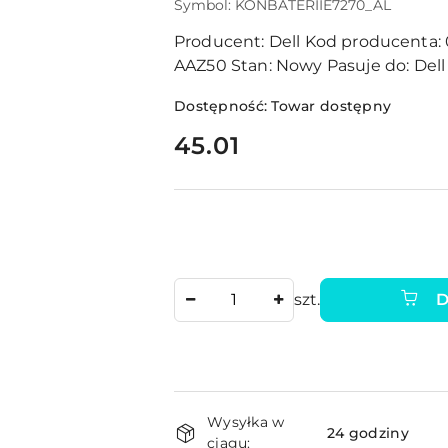
Symbol:
KONBATERIIE7270_AL
Producent:
Dell
Kod producenta:
AAZ50
Stan:
Nowy
Pasuje do:
Dell
Dostępność:
Towar dostępny
cena:
45.01
Ilość
szt.
D
Dostępność
Wysyłka w
i
24 godziny
ciągu: