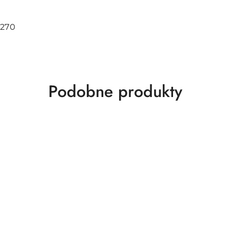
7270
Produkty
Podobne produkty
o
statusie: