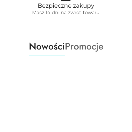
Bezpieczne zakupy
Masz 14 dni na zwrot towaru
Produkty
Produkty
Nowości
Promocje
o
o
statusie:
statusie: