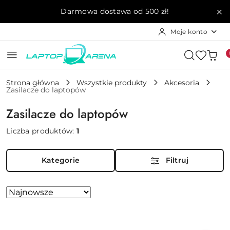
Przejdź do treści głównej
Przejdź do wyszukiwarki
Przejdź do moje konto
Przejdź do menu głównego
Przejdź do stopki
Darmowa dostawa od 500 zł!
Moje konto
Strona główna
Wszystkie produkty
Akcesoria
Zasilacze do laptopów
Zasilacze do laptopów
Liczba produktów:
1
Kategorie
Filtruj
Zastosowano
Sortuj
według
sortowanie:
Najnowsze.