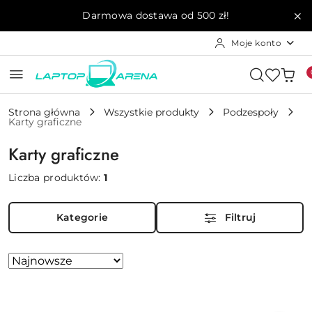
Przejdź do treści głównej
Przejdź do wyszukiwarki
Przejdź do moje konto
Przejdź do menu głównego
Przejdź do stopki
Darmowa dostawa od 500 zł!
Moje konto
Strona główna
Wszystkie produkty
Podzespoły
Karty graficzne
Karty graficzne
Liczba produktów:
1
Kategorie
Filtruj
Zastosowano
Sortuj
według
sortowanie:
Najnowsze.