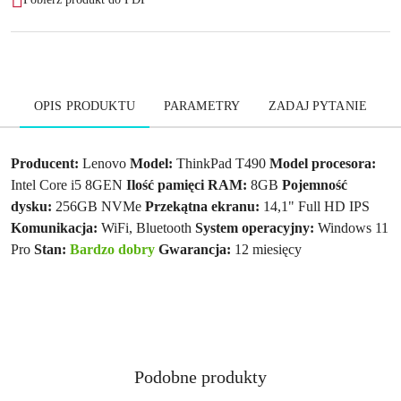
OPIS PRODUKTU
PARAMETRY
ZADAJ PYTANIE
Producent:
Lenovo
Model:
ThinkPad T490
Model procesora:
Intel Core i5 8GEN
Ilość pamięci RAM:
8GB
Pojemność
dysku:
256GB NVMe
Przekątna ekranu:
14,1" Full HD IPS
Komunikacja:
WiFi, Bluetooth
System operacyjny:
Windows 11
Pro
Stan:
Bardzo dobry
Gwarancja:
12 miesięcy
Produkty
Podobne produkty
Pomiń karuzelę produktów
o