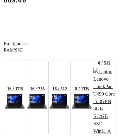
Wariant
Konfiguracja
RAM/SSD
8 / 512
16 / 1TB
16 / 256
16 / 512
8 / 1TB