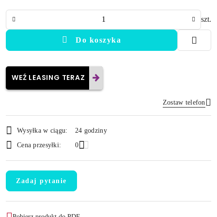
Ilość
szt.
Do koszyka
WEŹ LEASING TERAZ
Zostaw telefon
Dostępność
Wysyłka w ciągu:
24 godziny
i
Wyślij
Cena przesyłki:
0
dostawa
Zadaj pytanie
Pobierz produkt do PDF