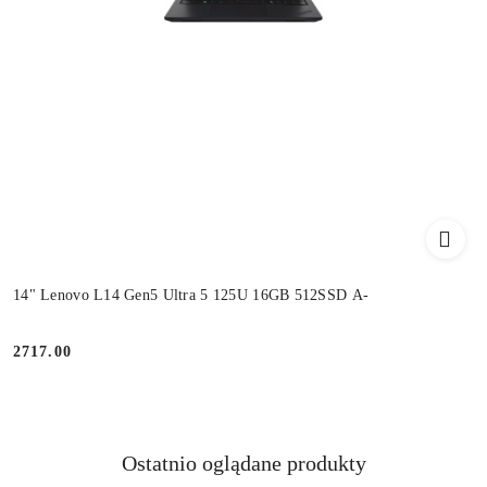
14" Lenovo L14 Gen5 Ultra 5 125U 16GB 512SSD A-
2717.00
Cena:
Produkty
Ostatnio oglądane produkty
Pomiń karuzelę produktów