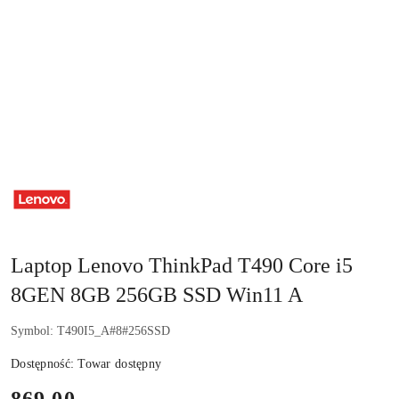
NAZWA
PRODUCENTA:
LENOVO
Laptop Lenovo ThinkPad T490 Core i5
8GEN 8GB 256GB SSD Win11 A
Symbol:
T490I5_A#8#256SSD
Dostępność:
Towar dostępny
cena:
869.00