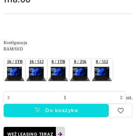
Wariant
Konfiguracja
RAM/SSD
16 / 1TB
16 / 512
8 / 1TB
8 / 256
8 / 512
Ilość
szt.
Do koszyka
WEŹ LEASING TERAZ