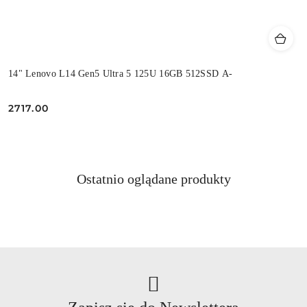
14" Lenovo L14 Gen5 Ultra 5 125U 16GB 512SSD A-
2717.00
Cena:
Produkty
Ostatnio oglądane produkty
Pomiń karuzelę produktów
o
statusie: