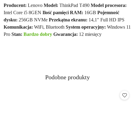
Producent:
Lenovo
Model:
ThinkPad T490
Model procesora:
Intel Core i5 8GEN
Ilość pamięci RAM:
16GB
Pojemność
dysku:
256GB NVMe
Przekątna ekranu:
14,1" Full HD IPS
Komunikacja:
WiFi, Bluetooth
System operacyjny:
Windows 11
Pro
Stan:
Bardzo dobry
Gwarancja:
12 miesięcy
Produkty
Podobne produkty
Pomiń karuzelę produktów
o
statusie: