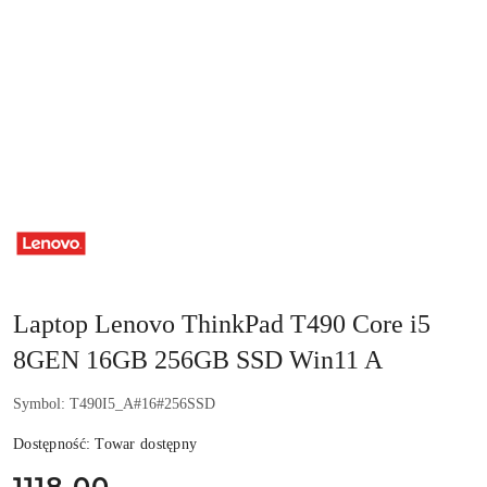
NAZWA
PRODUCENTA:
LENOVO
Laptop Lenovo ThinkPad T490 Core i5
8GEN 16GB 256GB SSD Win11 A
Symbol:
T490I5_A#16#256SSD
Dostępność:
Towar dostępny
cena:
1118.00