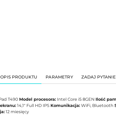
OPIS PRODUKTU
PARAMETRY
ZADAJ PYTANIE
Pad T490
Model procesora:
Intel Core i5 8GEN
Ilość pam
ekranu:
14,1" Full HD IPS
Komunikacja:
WiFi, Bluetooth
a:
12 miesięcy