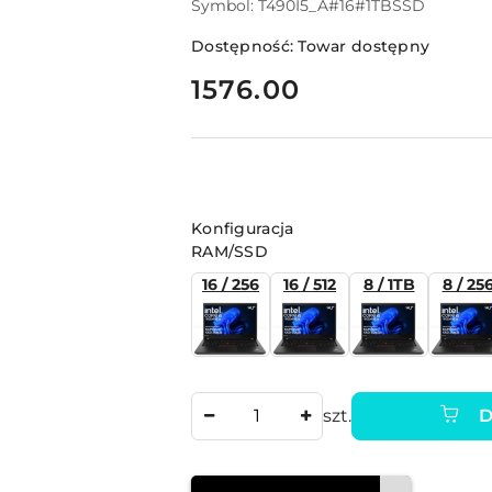
Symbol:
T490I5_A#16#1TBSSD
Dostępność:
Towar dostępny
cena:
1576.00
Wariant
Konfiguracja
RAM/SSD
16 / 256
16 / 512
8 / 1TB
8 / 25
Ilość
szt.
D