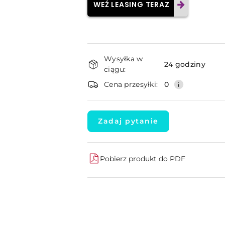
WEŹ LEASING TERAZ
Dostępność
Wysyłka w
i
24 godziny
ciągu:
dostawa
Cena przesyłki:
0
Zadaj pytanie
Pobierz produkt do PDF