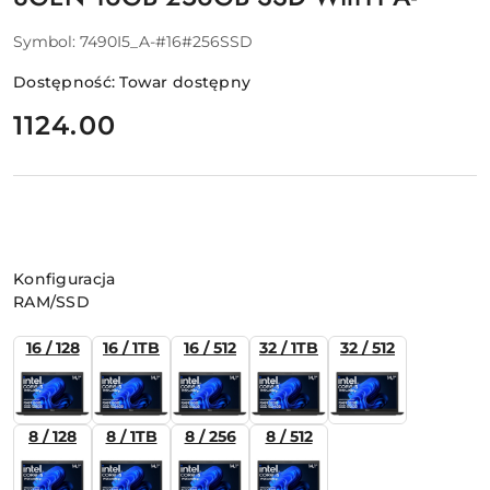
Symbol:
7490I5_A-#16#256SSD
Dostępność:
Towar dostępny
cena:
1124.00
Wariant
Konfiguracja
RAM/SSD
16 / 128
16 / 1TB
16 / 512
32 / 1TB
32 / 512
8 / 128
8 / 1TB
8 / 256
8 / 512