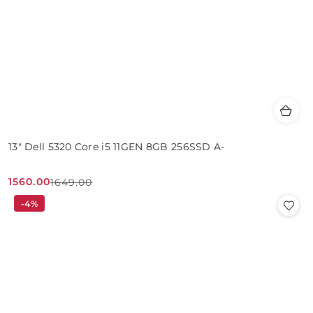
13" Dell 5320 Core i5 11GEN 8GB 256SSD A-
1560.00
1649.00
Cena
Cena
-4%
promocyjna:
przed
promocją: