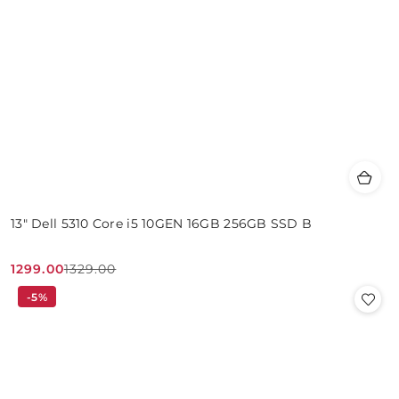
13" Dell 5310 Core i5 10GEN 16GB 256GB SSD B
1299.00
1329.00
Cena
Cena
-5%
promocyjna:
przed
promocją: