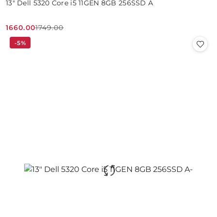
13" Dell 5320 Core i5 11GEN 8GB 256SSD A
1660.00
1749.00
Cena
Cena
-5%
promocyjna:
przed
promocją: