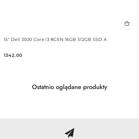
15" Dell 3500 Core i3 8GEN 16GB 512GB SSD A
1342.00
Cena:
Produkty
Ostatnio oglądane produkty
Pomiń karuzelę produktów
o
statusie: