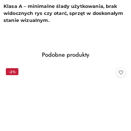
Klasa A – minimalne ślady użytkowania, brak
widocznych rys czy otarć, sprzęt w doskonałym
stanie wizualnym.
Produkty
Podobne produkty
Pomiń karuzelę produktów
o
statusie:
-2%