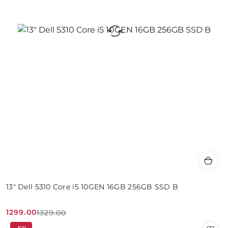
13" Dell 5310 Core i5 10GEN 16GB 256GB SSD B
1299.00
1329.00
Cena
Cena