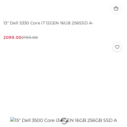
13" Dell 5330 Core i7 12GEN 16GB 256SSD A-
2099.00
2193.00
Cena
Cena
promocyjna:
przed
promocją: