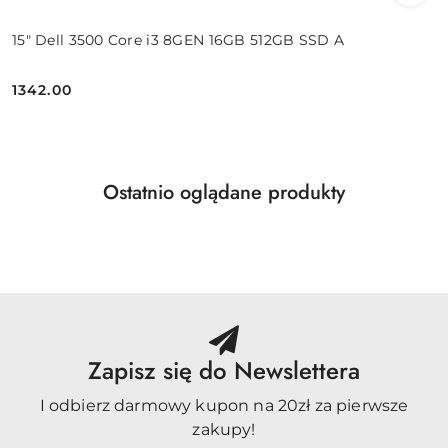
15" Dell 3500 Core i3 8GEN 16GB 512GB SSD A
1342.00
Cena:
Produkty
Ostatnio oglądane produkty
Pomiń karuzelę produktów
o
statusie:
Zapisz się do Newslettera
I odbierz darmowy kupon na 20zł za pierwsze
zakupy!