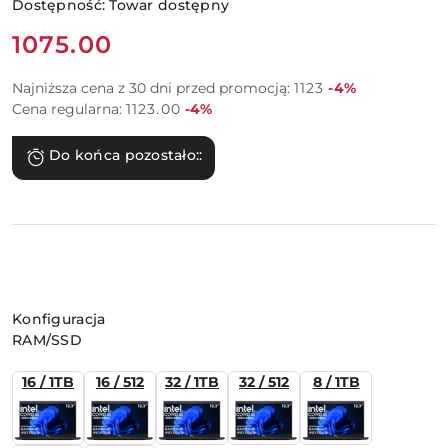
Dostępność:
Towar dostępny
Cena:
1075.00
Rabat:
Najniższa cena z 30 dni przed promocją:
1123
-4%
Rabat:
Cena regularna:
1123.00
-4%
Do końca pozostało::
Wariant
Konfiguracja
RAM/SSD
16 / 1TB
16 / 512
32 / 1TB
32 / 512
8 / 1TB