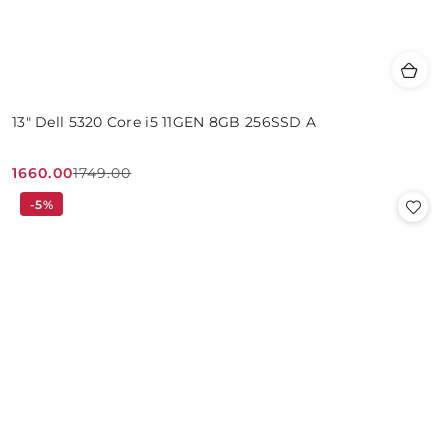
13" Dell 5320 Core i5 11GEN 8GB 256SSD A
1660.00
1749.00
Cena
Cena
-5%
promocyjna:
przed
promocją: