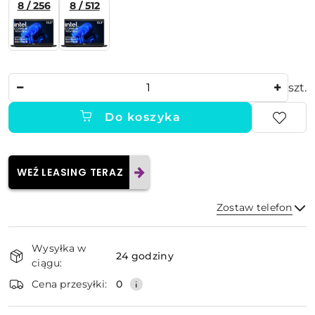
8 / 256
8 / 512
Ilość
szt.
Do koszyka
WEŹ LEASING TERAZ
Zostaw telefon
Dostępność
Wysyłka w
i
24 godziny
ciągu:
dostawa
Wyślij
Cena przesyłki:
0