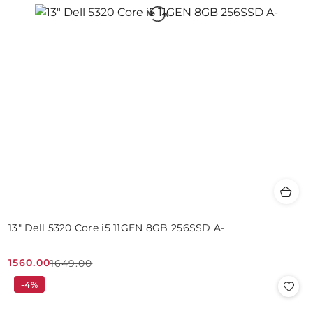
13" Dell 5320 Core i5 11GEN 8GB 256SSD A-
1560.00
1649.00
Cena
Cena
-4%
promocyjna:
przed
promocją: