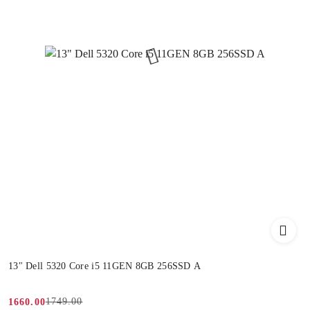
13" Dell 5320 Core i5 11GEN 8GB 256SSD A
1749.00
1660.00
Cena
Cena