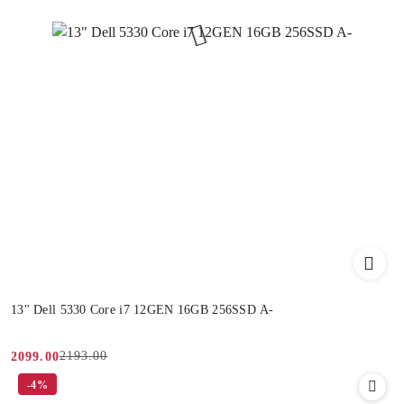
13" Dell 5330 Core i7 12GEN 16GB 256SSD A-
2193.00
2099.00
Cena
Cena
-4%
promocyjna:
przed