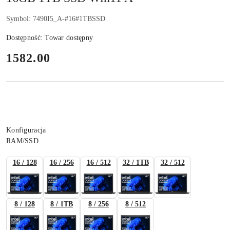
Symbol:
7490I5_A-#16#1TBSSD
Dostępność:
Towar dostępny
cena:
1582.00
Wariant
Konfiguracja
RAM/SSD
16 / 128
16 / 256
16 / 512
32 / 1TB
32 / 512
8 / 128
8 / 1TB
8 / 256
8 / 512