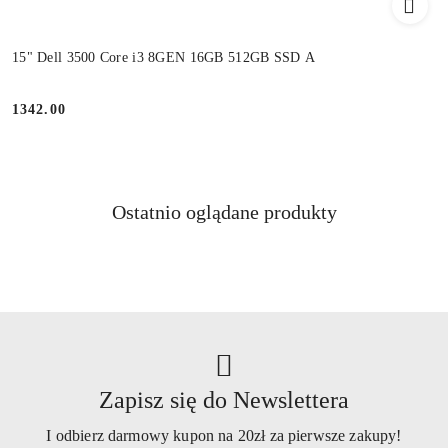
15" Dell 3500 Core i3 8GEN 16GB 512GB SSD A
1342.00
Cena:
Produkty
Ostatnio oglądane produkty
Pomiń karuzelę produktów
o
statusie:
Zapisz się do Newslettera
I odbierz darmowy kupon na 20zł za pierwsze zakupy!