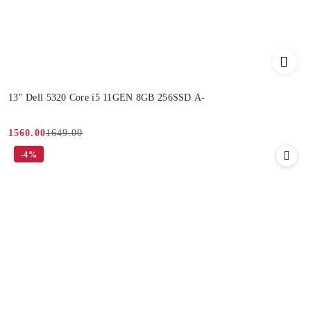
13" Dell 5320 Core i5 11GEN 8GB 256SSD A-
1649.00
1560.00
Cena
Cena
-4%
promocyjna:
przed
promocją: