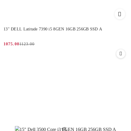
13" DELL Latitude 7390 i5 8GEN 16GB 256GB SSD A
1123.00
1075.00
Cena
Cena
promocyjna:
przed
promocją: