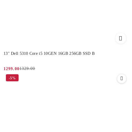
13" Dell 5310 Core i5 10GEN 16GB 256GB SSD B
1329.00
1299.00
Cena
Cena
-5%
promocyjna:
przed
promocją: