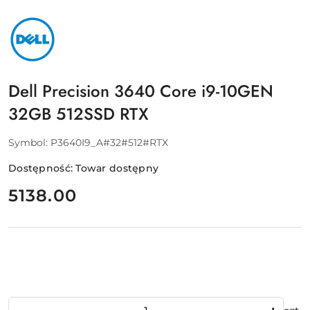
NAZWA
PRODUCENTA:
DELL
Dell Precision 3640 Core i9-10GEN
32GB 512SSD RTX
Symbol:
P3640I9_A#32#512#RTX
Dostępność:
Towar dostępny
cena:
5138.00
Ilość