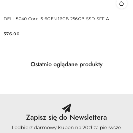
DELL 5040 Core i5 6GEN 16GB 256GB SSD SFF A
576.00
Cena:
Produkty
Ostatnio oglądane produkty
Pomiń karuzelę produktów
o
statusie:
Zapisz się do Newslettera
I odbierz darmowy kupon na 20zł za pierwsze