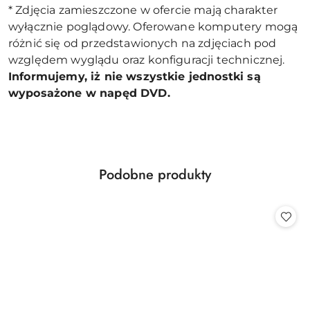
* Zdjęcia zamieszczone w ofercie mają charakter
wyłącznie poglądowy. Oferowane komputery mogą
różnić się od przedstawionych na zdjęciach pod
względem wyglądu oraz konfiguracji technicznej.
Informujemy, iż nie wszystkie jednostki są
wyposażone w napęd DVD.
Produkty
Podobne produkty
Pomiń karuzelę produktów
o
statusie: