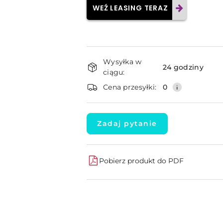
WEŹ LEASING TERAZ
Dostępność
Wysyłka w
i
24 godziny
ciągu:
dostawa
Cena przesyłki:
0
Zadaj pytanie
Pobierz produkt do PDF