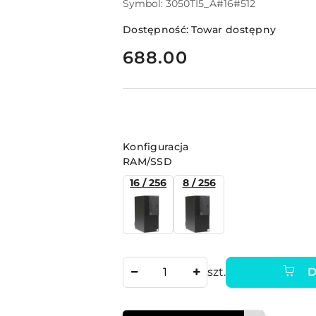
Symbol:
3050TI5_A#16#512
Dostępność:
Towar dostępny
cena:
688.00
Wariant
Konfiguracja
RAM/SSD
16 / 256
8 / 256
Ilość
szt.
D