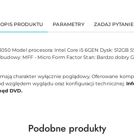
OPIS PRODUKTU
PARAMETRY
ZADAJ PYTANIE
 3050 Model procesora: Intel Core i5 6GEN Dysk: 512GB
obudowy: MFF - Micro Form Factor Stan: Bardzo dobry G
e mają charakter wyłącznie poglądowy. Oferowane komp
d względem wyglądu oraz konfiguracji technicznej.
In
pęd DVD.
Produkty
Podobne produkty