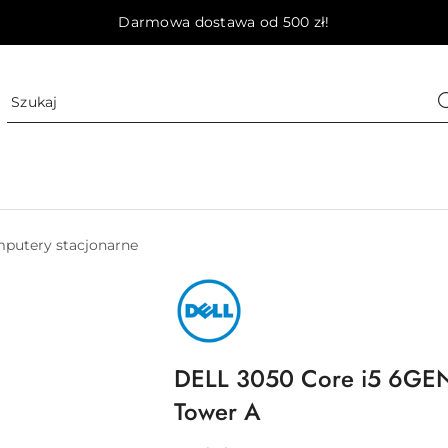
Darmowa dostawa od 500 zł!
putery stacjonarne
NAZWA
PRODUCENTA:
DELL
DELL 3050 Core i5 6GE
Tower A