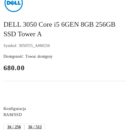
DELL
DELL 3050 Core i5 6GEN 8GB 256GB
SSD Tower A
Symbol:
3050TI5_A#8#256
Dostępność:
Towar dostępny
cena:
680.00
Wariant
Konfiguracja
RAM/SSD
16 / 256
16 / 512