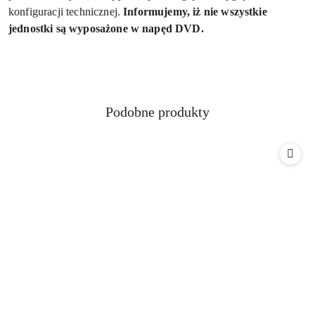
konfiguracji technicznej.
Informujemy, iż nie wszystkie
jednostki są wyposażone w napęd DVD.
Produkty
Podobne produkty
Pomiń karuzelę produktów
o
statusie: