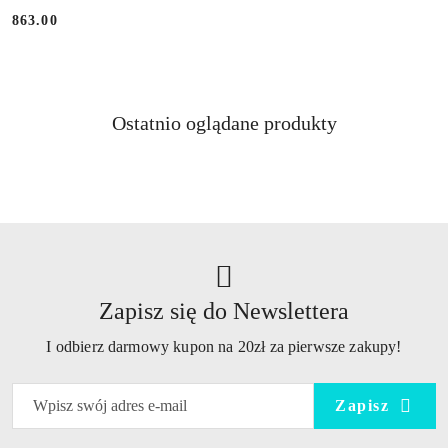
863.00
Cena:
Produkty
Ostatnio oglądane produkty
Pomiń karuzelę produktów
o
statusie:
Zapisz się do Newslettera
I odbierz darmowy kupon na 20zł za pierwsze zakupy!
Zapisz