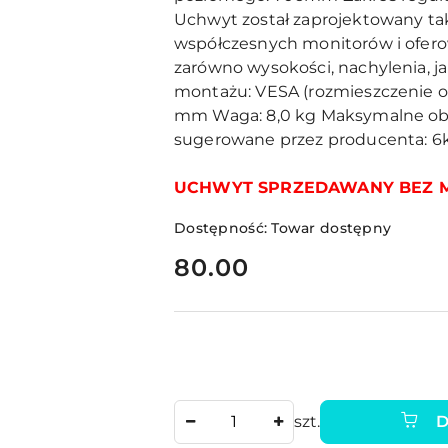
Uchwyt został zaprojektowany ta
współczesnych monitorów i ofer
zarówno wysokości, nachylenia, ja
montażu:
VESA (rozmieszczenie o
mm
Waga:
8,0 kg
Maksymalne obc
sugerowane przez producenta: 6
UCHWYT SPRZEDAWANY BEZ 
Dostępność:
Towar dostępny
cena:
80.00
Ilość
szt.
D