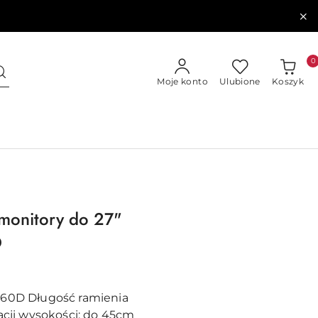
0
Moje konto
Ulubione
Koszyk
monitory do 27"
D
960D
Długość ramienia
cji wysokości:
do 45cm