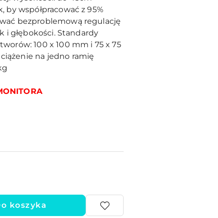
k, by współpracować z 95%
ować bezproblemową regulację
k i głębokości.
Standardy
tworów: 100 x 100 mm i 75 x 75
iążenie na jedno ramię
kg
MONITORA
o koszyka