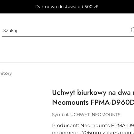
Darmowa dostawa od 500 zł!
itory
Uchwyt biurkowy na dwa 
Neomounts FPMA-D960
Symbol:
UCHWYT_NEOMOUNTS
Producent:
Neomounts FPMA-D
poziomego
: 706mm
Zakres regula