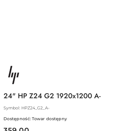
NAZWA
PRODUCENTA:
HP
24" HP Z24 G2 1920x1200 A-
Symbol:
HPZ24_G2_A-
Dostępność:
Towar dostępny
cena:
359.00