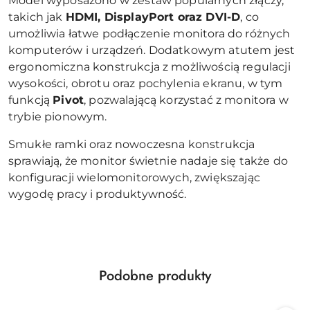
Model wyposażono w zestaw popularnych złączy,
takich jak
HDMI, DisplayPort oraz DVI-D
, co
umożliwia łatwe podłączenie monitora do różnych
komputerów i urządzeń. Dodatkowym atutem jest
ergonomiczna konstrukcja z możliwością regulacji
wysokości, obrotu oraz pochylenia ekranu, w tym
funkcją
Pivot
, pozwalającą korzystać z monitora w
trybie pionowym.
Smukłe ramki oraz nowoczesna konstrukcja
sprawiają, że monitor świetnie nadaje się także do
konfiguracji wielomonitorowych, zwiększając
wygodę pracy i produktywność.
Produkty
Podobne produkty
Pomiń karuzelę produktów
o