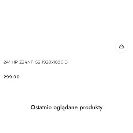
24" HP Z24NF G2 1920x1080 B
299.00
Cena:
Produkty
Ostatnio oglądane produkty
Pomiń karuzelę produktów
o
statusie: