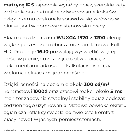
matrycę IPS
zapewnia wyraźny obraz, szerokie kąty
widzenia oraz naturalne odwzorowanie kolorów,
dzięki czemu doskonale sprawdza się zarówno w
biurze, jak i w domowym stanowisku pracy.
Ekran o rozdzielczości
WUXGA 1920 × 1200
oferuje
większą przestrzeń roboczą niż standardowe Full
HD. Proporcje
16:10
pozwalają wyświetlić więcej
treści w pionie, co znacząco ułatwia pracę z
dokumentami, arkuszami kalkulacyjnymi czy
wieloma aplikacjami jednocześnie.
Dzięki jasności na poziomie około
300 cd/m²
,
kontrastowi
1000:1
oraz czasowi reakcji około
5 ms
,
monitor zapewnia czytelny i stabilny obraz podczas
codziennego użytkowania. Matowa powłoka ekranu
ogranicza refleksy światła, co zwiększa komfort
pracy nawet w jasnych pomieszczeniach.