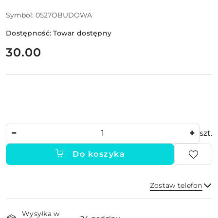
Symbol:
0527OBUDOWA
Dostępność:
Towar dostępny
cena:
30.00
Ilość
szt.
Do koszyka
Zostaw telefon
Dostępność
Wysyłka w