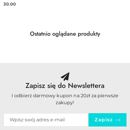
30.00
Cena:
Produkty
Ostatnio oglądane produkty
Pomiń karuzelę produktów
o
statusie:
Zapisz się do Newslettera
I odbierz darmowy kupon na 20zł za pierwsze
zakupy!
Zapisz