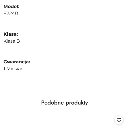
Model:
E7240
Klasa:
Klasa B
Gwarancja:
1 Miesiąc
Produkty
Podobne produkty
Pomiń karuzelę produktów
o
statusie: