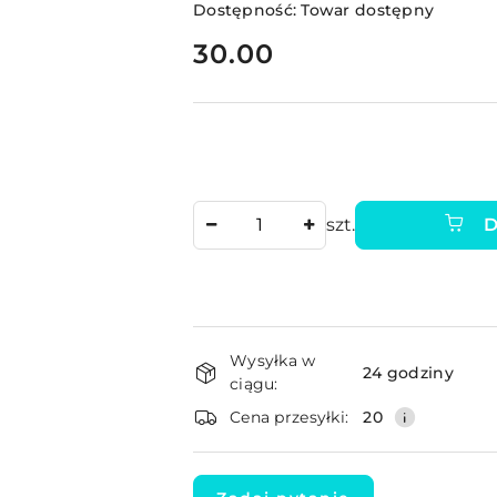
Dostępność:
Towar dostępny
cena:
30.00
Ilość
szt.
D
Dostępność
Wysyłka w
i
24 godziny
ciągu:
dostawa
Cena przesyłki:
20