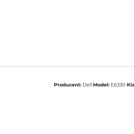
Producent:
Dell
Model:
E6330
Kl
Pomiń karuzelę produktów