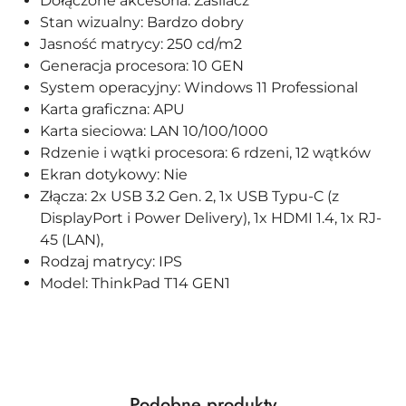
Dołączone akcesoria: Zasilacz
Stan wizualny: Bardzo dobry
Jasność matrycy: 250 cd/m2
Generacja procesora: 10 GEN
System operacyjny: Windows 11 Professional
Karta graficzna: APU
Karta sieciowa: LAN 10/100/1000
Rdzenie i wątki procesora: 6 rdzeni, 12 wątków
Ekran dotykowy: Nie
Złącza: 2x USB 3.2 Gen. 2, 1x USB Typu-C (z
DisplayPort i Power Delivery), 1x HDMI 1.4, 1x RJ-
45 (LAN),
Rodzaj matrycy: IPS
Model: ThinkPad T14 GEN1
Produkty
Podobne produkty