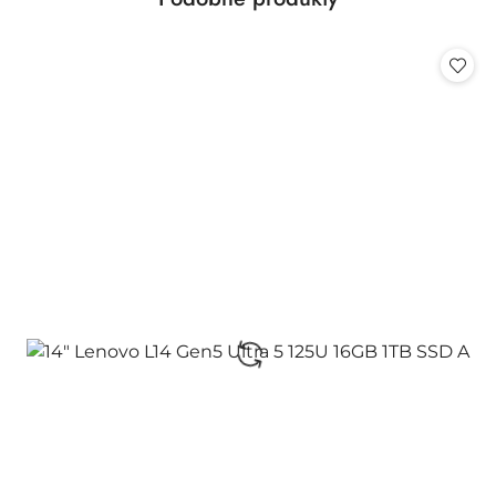
Pomiń karuzelę produktów
o
statusie: