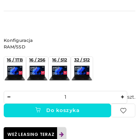
Wariant
Konfiguracja
RAM/SSD
16 / 1TB
16 / 256
16 / 512
32 / 512
Ilość
szt.
Do koszyka
WEŹ LEASING TERAZ