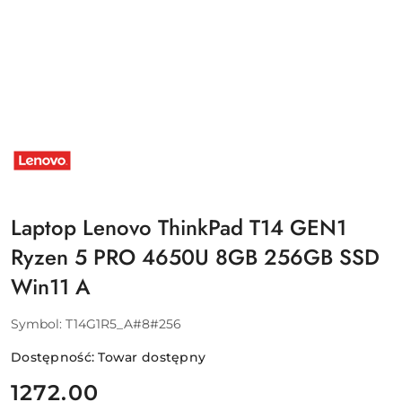
NAZWA
PRODUCENTA:
LENOVO
Laptop Lenovo ThinkPad T14 GEN1
Ryzen 5 PRO 4650U 8GB 256GB SSD
Win11 A
Symbol:
T14G1R5_A#8#256
Dostępność:
Towar dostępny
cena:
1272.00