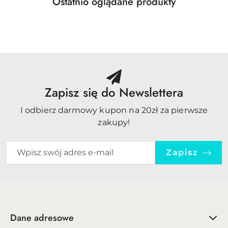
Produkty
Ostatnio oglądane produkty
Pomiń karuzelę produktów
o
statusie:
Zapisz się do Newslettera
I odbierz darmowy kupon na 20zł za pierwsze
zakupy!
Zapisz
Dane adresowe