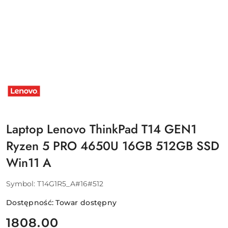
NAZWA
PRODUCENTA:
LENOVO
Laptop Lenovo ThinkPad T14 GEN1
Ryzen 5 PRO 4650U 16GB 512GB SSD
Win11 A
Symbol:
T14G1R5_A#16#512
Dostępność:
Towar dostępny
cena:
1808.00