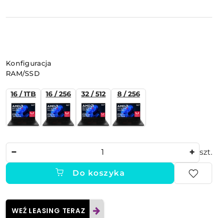
Wariant
Konfiguracja
RAM/SSD
16 / 1TB
16 / 256
32 / 512
8 / 256
Ilość
szt.
Do koszyka
WEŹ LEASING TERAZ