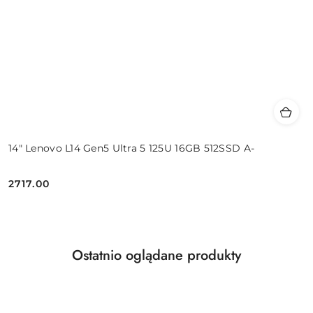
14" Lenovo L14 Gen5 Ultra 5 125U 16GB 512SSD A-
2717.00
Cena:
Produkty
Ostatnio oglądane produkty
Pomiń karuzelę produktów
o
statusie: