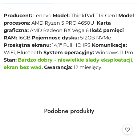
Producent:
Lenovo
Model:
ThinkPad T14 Gen1
Model
procesora:
AMD Ryzen 5 PRO 4650U
Karta
graficzna:
AMD Radeon RX Vega 6
Ilość pamięci
RAM:
16GB
Pojemność dysku:
512GB NVMe
Przekątna ekranu:
14,1" Full HD IPS
Komunikacja:
WiFi, Bluetooth
System operacyjny:
Windows 11 Pro
Stan:
Bardzo dobry - niewielkie ślady eksploatacji,
ekran bez wad.
Gwarancja:
12 miesięcy
Produkty
Podobne produkty
Pomiń karuzelę produktów
o
statusie: