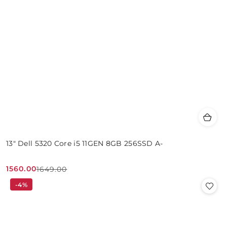
13" Dell 5320 Core i5 11GEN 8GB 256SSD A-
1560.00
1649.00
Cena
Cena
-4%
promocyjna:
przed
promocją: