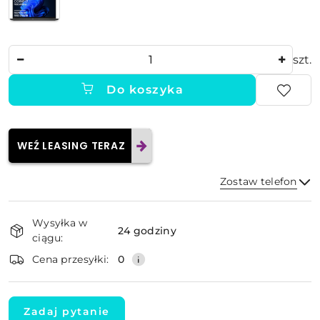
Ilość
szt.
Do koszyka
WEŹ LEASING TERAZ
Zostaw telefon
Dostępność
Wysyłka w
i
24 godziny
ciągu:
dostawa
Wyślij
Cena przesyłki:
0
Zadaj pytanie