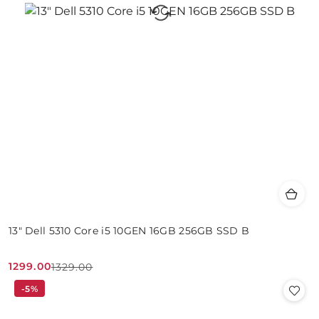
13" Dell 5310 Core i5 10GEN 16GB 256GB SSD B
1299.00
1329.00
Cena
Cena
-5%
promocyjna:
przed
promocją: