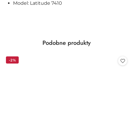
Model: Latitude 7410
Produkty
Podobne produkty
Pomiń karuzelę produktów
o
statusie:
-2%