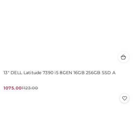
13" DELL Latitude 7390 i5 8GEN 16GB 256GB SSD A
1075.00
1123.00
Cena
Cena
promocyjna:
przed
promocją: