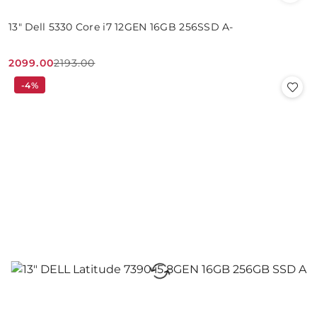
13" Dell 5330 Core i7 12GEN 16GB 256SSD A-
2099.00
2193.00
Cena
Cena
-4%
promocyjna:
przed
promocją: