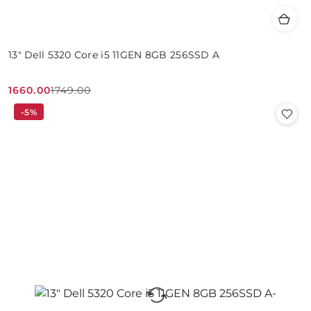
13" Dell 5320 Core i5 11GEN 8GB 256SSD A
1660.00
1749.00
Cena
Cena
-5%
promocyjna:
przed
promocją: