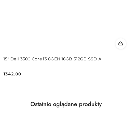
15" Dell 3500 Core i3 8GEN 16GB 512GB SSD A
1342.00
Cena:
Produkty
Ostatnio oglądane produkty
Pomiń karuzelę produktów
o
statusie: