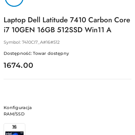
Laptop Dell Latitude 7410 Carbon Core
i7 10GEN 16GB 512SSD Win11 A
Symbol:
7410CI7_A#16#512
Dostępność:
Towar dostępny
cena:
1674.00
Wariant
Konfiguracja
RAM/SSD
16