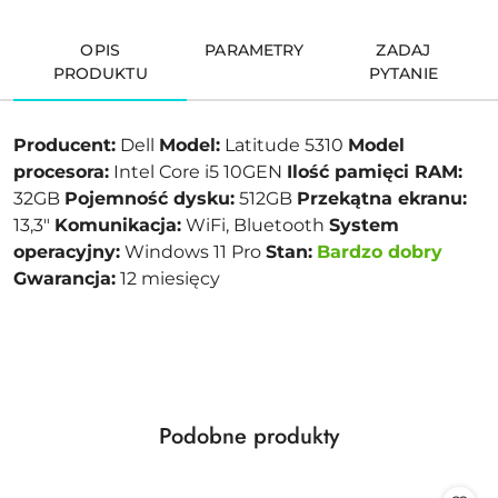
OPIS
PARAMETRY
ZADAJ
PRODUKTU
PYTANIE
Producent:
Dell
Model:
Latitude 5310
Model
procesora:
Intel Core i5 10GEN
Ilość pamięci RAM:
32GB
Pojemność dysku:
512GB
Przekątna ekranu:
13,3"
Komunikacja:
WiFi, Bluetooth
System
operacyjny:
Windows 11 Pro
Stan:
Bardzo dobry
Gwarancja:
12 miesięcy
Produkty
Podobne produkty
Pomiń karuzelę produktów
o
statusie: