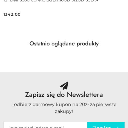
1342.00
Cena:
Produkty
Ostatnio oglądane produkty
Pomiń karuzelę produktów
o
statusie:
Zapisz się do Newslettera
I odbierz darmowy kupon na 20zł za pierwsze
zakupy!