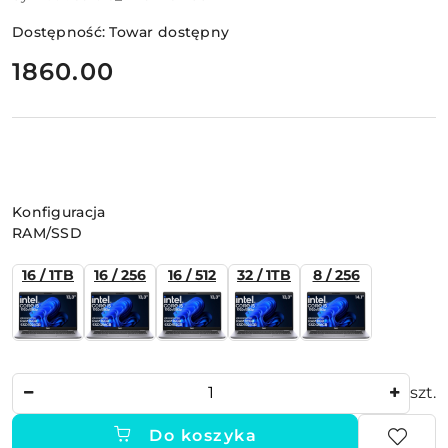
Dostępność:
Towar dostępny
cena:
1860.00
Wariant
Konfiguracja
RAM/SSD
16 / 1TB
16 / 256
16 / 512
32 / 1TB
8 / 256
Ilość
szt.
Do koszyka