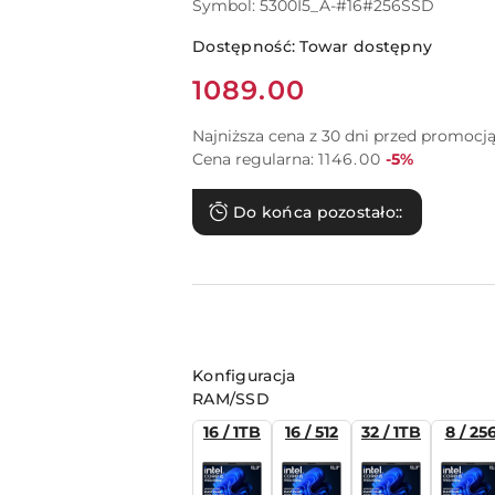
Symbol:
5300I5_A-#16#256SSD
Dostępność:
Towar dostępny
Cena:
1089.00
Najniższa cena z 30 dni przed promocj
Rabat:
Cena regularna:
1146.00
-5%
Do końca pozostało::
Wariant
Konfiguracja
RAM/SSD
16 / 1TB
16 / 512
32 / 1TB
8 / 25