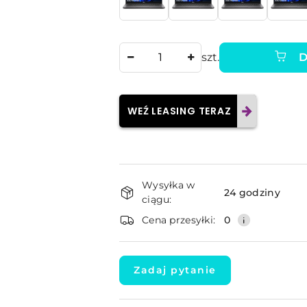
Ilość
szt.
D
WEŹ LEASING TERAZ
Dostępność
Wysyłka w
i
24 godziny
ciągu:
dostawa
Cena przesyłki:
0
Zadaj pytanie