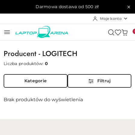
Przejdź do treści głównej
Przejdź do wyszukiwarki
Przejdź do moje konto
Przejdź do menu głównego
Przejdź do stopki
Darmowa dostawa od 500 zł!
Moje konto
Producent - LOGITECH
Liczba produktów:
0
Kategorie
Filtruj
Brak produktów do wyświetlenia