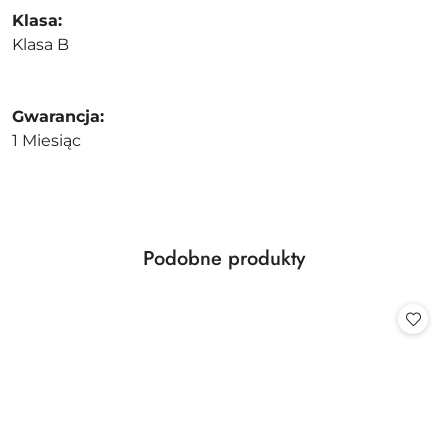
Klasa:
Klasa B
Gwarancja:
1 Miesiąc
Produkty
Podobne produkty
Pomiń karuzelę produktów
o
statusie: