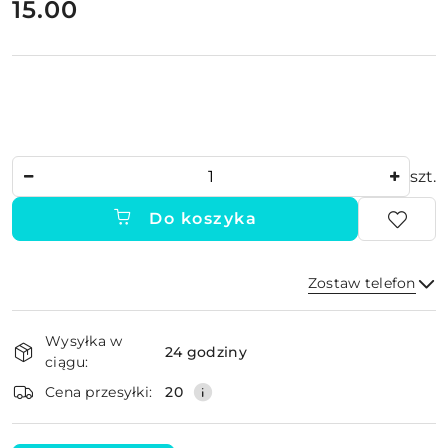
cena:
15.00
Ilość
szt.
Do koszyka
Zostaw telefon
Dostępność
Wysyłka w
i
24 godziny
ciągu:
dostawa
Wyślij
Cena przesyłki:
20