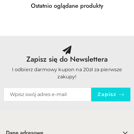
Produkty
Ostatnio oglądane produkty
Pomiń karuzelę produktów
o
statusie:
Zapisz się do Newslettera
I odbierz darmowy kupon na 20zł za pierwsze
zakupy!
Zapisz
Dane adresowe