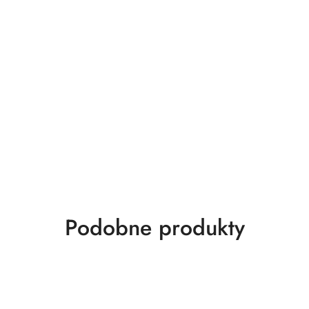
Produkty
Podobne produkty
o
statusie: