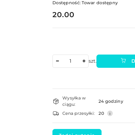
Dostępność:
Towar dostępny
cena:
20.00
Ilość
szt.
D
Dostępność
Wysyłka w
i
24 godziny
ciągu:
dostawa
Cena przesyłki:
20