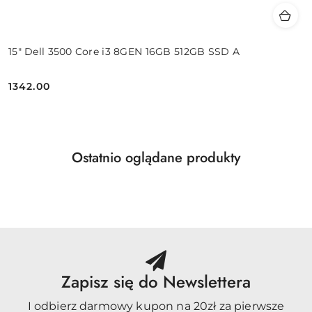
15" Dell 3500 Core i3 8GEN 16GB 512GB SSD A
1342.00
Cena:
Produkty
Ostatnio oglądane produkty
Pomiń karuzelę produktów
o
statusie:
Zapisz się do Newslettera
I odbierz darmowy kupon na 20zł za pierwsze