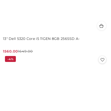
13" Dell 5320 Core i5 11GEN 8GB 256SSD A-
1560.00
1649.00
Cena
Cena
-4%
promocyjna:
przed
promocją: