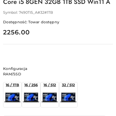
Core i5 8GEN 32GB 1TB SSD Win11 A
Symbol:
7490TI5_A#32#1TB
Dostępność:
Towar dostępny
cena:
2256.00
Wariant
Konfiguracja
RAM/SSD
16 / 1TB
16 / 256
16 / 512
32 / 512