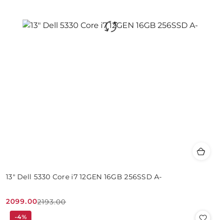
13" Dell 5330 Core i7 12GEN 16GB 256SSD A-
2099.00
2193.00
Cena
Cena
-4%
promocyjna:
przed