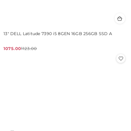
13" DELL Latitude 7390 i5 8GEN 16GB 256GB SSD A
1075.00
1123.00
Cena
Cena
promocyjna:
przed
promocją: