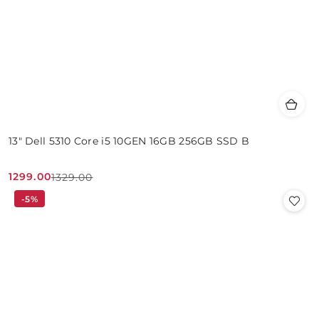
13" Dell 5310 Core i5 10GEN 16GB 256GB SSD B
1299.00
1329.00
Cena
Cena
-5%
promocyjna:
przed
promocją: