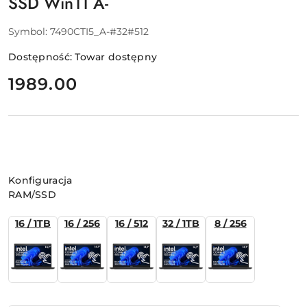
SSD Win11 A-
Symbol:
7490CTI5_A-#32#512
Dostępność:
Towar dostępny
cena:
1989.00
Wariant
Konfiguracja
RAM/SSD
16 / 1TB
16 / 256
16 / 512
32 / 1TB
8 / 256