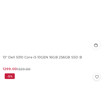
13" Dell 5310 Core i5 10GEN 16GB 256GB SSD B
1299.00
1329.00
Cena
Cena
-5%
promocyjna:
przed
promocją: