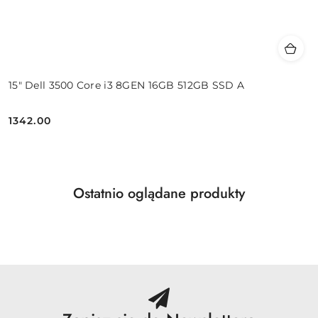
15" Dell 3500 Core i3 8GEN 16GB 512GB SSD A
1342.00
Cena:
Produkty
Ostatnio oglądane produkty
Pomiń karuzelę produktów
o
statusie: