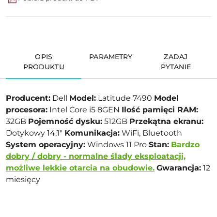
OPIS
PARAMETRY
ZADAJ
PRODUKTU
PYTANIE
Producent:
Dell
Model:
Latitude 7490
Model
procesora:
Intel Core i5 8GEN
Ilość pamięci RAM:
32GB
Pojemność dysku:
512GB
Przekątna ekranu:
Dotykowy 14,1"
Komunikacja:
WiFi, Bluetooth
System operacyjny:
Windows 11 Pro
Stan:
Bardzo
dobry / dobry - normalne ślady eksploatacji,
możliwe lekkie otarcia na obudowie.
Gwarancja:
12
miesięcy