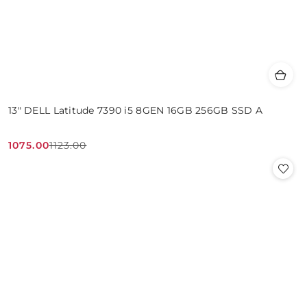
13" DELL Latitude 7390 i5 8GEN 16GB 256GB SSD A
1075.00
1123.00
Cena
Cena
promocyjna:
przed
promocją: