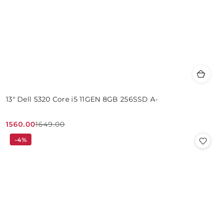
13" Dell 5320 Core i5 11GEN 8GB 256SSD A-
1560.00
1649.00
Cena
Cena
-4%
promocyjna:
przed
promocją: