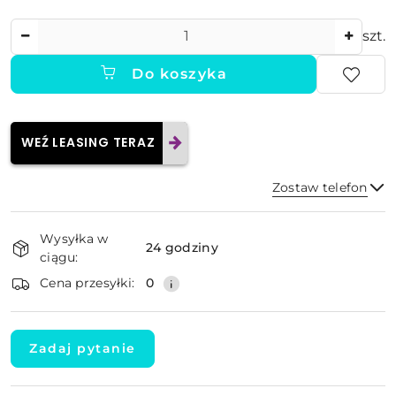
Ilość
szt.
Do koszyka
WEŹ LEASING TERAZ
Zostaw telefon
Dostępność
Wysyłka w
i
24 godziny
ciągu:
dostawa
Wyślij
Cena przesyłki:
0
Zadaj pytanie