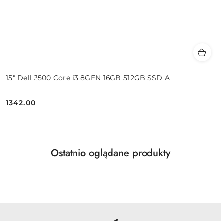
15" Dell 3500 Core i3 8GEN 16GB 512GB SSD A
1342.00
Cena:
Produkty
Ostatnio oglądane produkty
Pomiń karuzelę produktów
o
statusie: