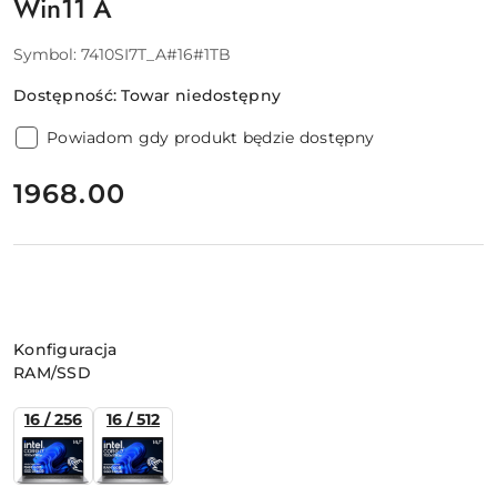
Win11 A
Symbol:
7410SI7T_A#16#1TB
Dostępność:
Towar niedostępny
Powiadom gdy produkt będzie dostępny
cena:
1968.00
Wariant
Konfiguracja
RAM/SSD
16 / 256
16 / 512