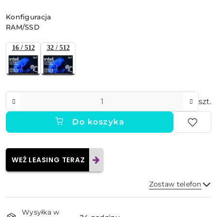
Wariant
Konfiguracja
RAM/SSD
16 / 512
32 / 512
Ilość
szt.
Do koszyka
WEŹ LEASING TERAZ
Zostaw telefon
Dostępność
Wysyłka w