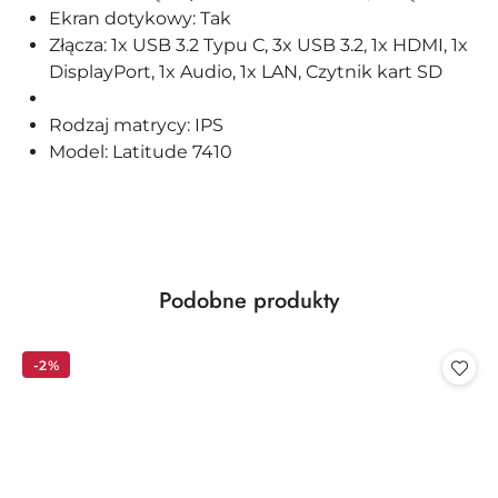
Ekran dotykowy: Tak
Złącza: 1x USB 3.2 Typu C, 3x USB 3.2, 1x HDMI, 1x
DisplayPort, 1x Audio, 1x LAN, Czytnik kart SD
Rodzaj matrycy: IPS
Model: Latitude 7410
Produkty
Podobne produkty
Pomiń karuzelę produktów
o
statusie:
-2%