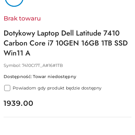
Brak towaru
Dotykowy Laptop Dell Latitude 7410
Carbon Core i7 10GEN 16GB 1TB SSD
Win11 A
Symbol:
7410CI7T_A#16#1TB
Dostępność:
Towar niedostępny
Powiadom gdy produkt będzie dostępny
cena:
1939.00