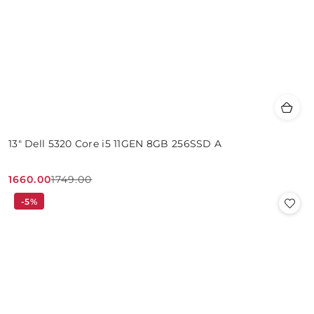
13" Dell 5320 Core i5 11GEN 8GB 256SSD A
1660.00
1749.00
Cena
Cena
-5%
promocyjna:
przed
promocją: