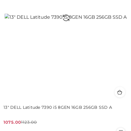
13" DELL Latitude 7390 i5 8GEN 16GB 256GB SSD A
1075.00
1123.00
Cena
Cena