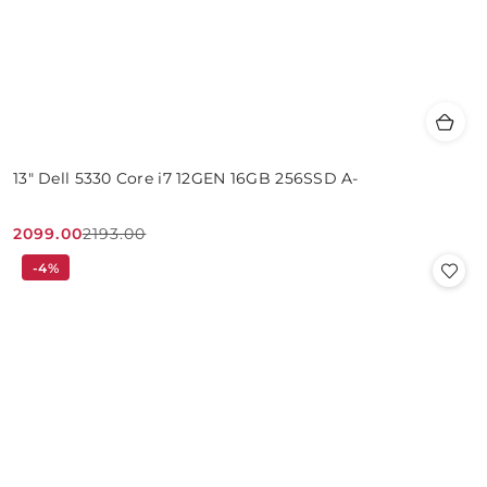
13" Dell 5330 Core i7 12GEN 16GB 256SSD A-
2099.00
2193.00
Cena
Cena
-4%
promocyjna:
przed
promocją: