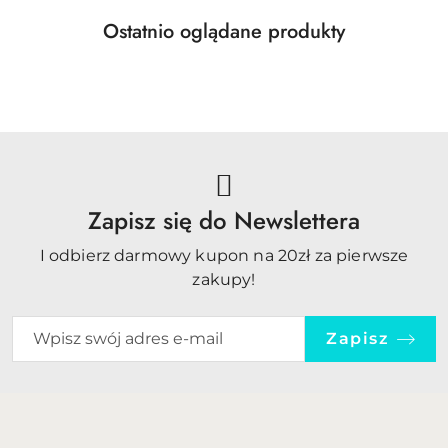
Produkty
Ostatnio oglądane produkty
Pomiń karuzelę produktów
o
statusie:
Zapisz się do Newslettera
I odbierz darmowy kupon na 20zł za pierwsze
zakupy!
Zapisz