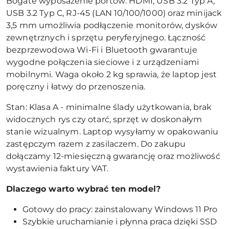
Bogate wyposażenie portów: HDMI, USB 3.2 Typ A,
USB 3.2 Typ C, RJ-45 (LAN 10/100/1000) oraz minijack
3,5 mm umożliwia podłączenie monitorów, dysków
zewnętrznych i sprzętu peryferyjnego. Łączność
bezprzewodowa Wi-Fi i Bluetooth gwarantuje
wygodne połączenia sieciowe i z urządzeniami
mobilnymi. Waga około 2 kg sprawia, że laptop jest
poręczny i łatwy do przenoszenia.
Stan: Klasa A - minimalne ślady użytkowania, brak
widocznych rys czy otarć, sprzęt w doskonałym
stanie wizualnym. Laptop wysyłamy w opakowaniu
zastępczym razem z zasilaczem. Do zakupu
dołączamy 12-miesięczną gwarancję oraz możliwość
wystawienia faktury VAT.
Dlaczego warto wybrać ten model?
Gotowy do pracy: zainstalowany Windows 11 Pro
Szybkie uruchamianie i płynna praca dzięki SSD