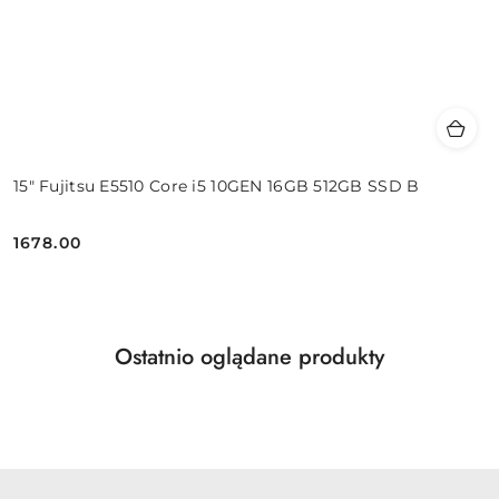
15" Fujitsu E5510 Core i5 10GEN 16GB 512GB SSD B
1678.00
Cena:
Produkty
Ostatnio oglądane produkty
Pomiń karuzelę produktów
o
statusie: