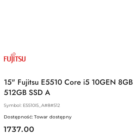
NAZWA
PRODUCENTA:
FUJITSU
15" Fujitsu E5510 Core i5 10GEN 8GB
512GB SSD A
Symbol:
E5510I5_A#8#512
Dostępność:
Towar dostępny
cena:
1737.00