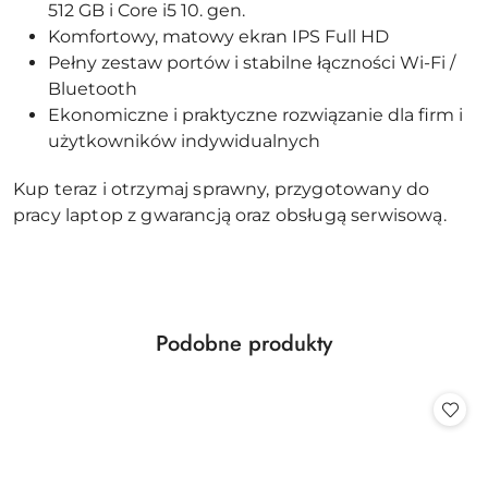
512 GB i Core i5 10. gen.
Komfortowy, matowy ekran IPS Full HD
Pełny zestaw portów i stabilne łączności Wi-Fi /
Bluetooth
Ekonomiczne i praktyczne rozwiązanie dla firm i
użytkowników indywidualnych
Kup teraz i otrzymaj sprawny, przygotowany do
pracy laptop z gwarancją oraz obsługą serwisową.
Produkty
Podobne produkty
Pomiń karuzelę produktów
o
statusie: