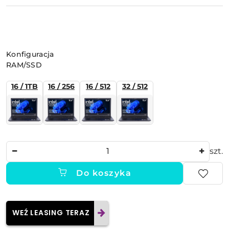
Wariant
Konfiguracja
RAM/SSD
16 / 1TB
16 / 256
16 / 512
32 / 512
Ilość
szt.
Do koszyka
WEŹ LEASING TERAZ