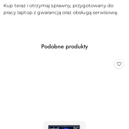
Kup teraz i otrzymaj sprawny, przygotowany do
pracy laptop z gwarancją oraz obsługą serwisową.
Produkty
Podobne produkty
Pomiń karuzelę produktów
o
statusie: