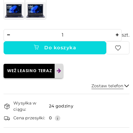
Ilość
szt.
Do koszyka
WEŹ LEASING TERAZ
Zostaw telefon
Dostępność
Wysyłka w
i
24 godziny
ciągu:
dostawa
Wyślij
Cena przesyłki:
0