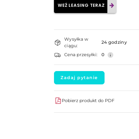
WEŹ LEASING TERAZ
Dostępność
Wysyłka w
i
24 godziny
ciągu:
dostawa
Cena przesyłki:
0
Zadaj pytanie
Pobierz produkt do PDF