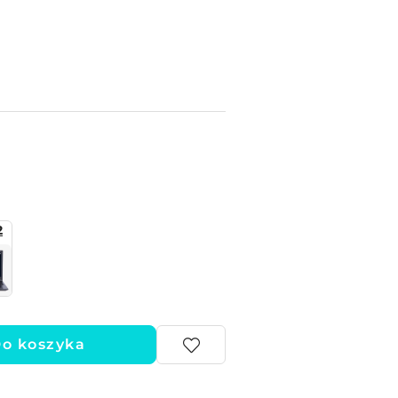
2
o koszyka