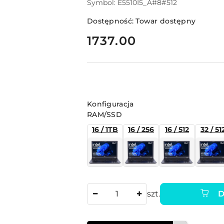
Symbol:
E5510I5_A#8#512
Dostępność:
Towar dostępny
cena:
1737.00
Wariant
Konfiguracja
RAM/SSD
16 / 1TB
16 / 256
16 / 512
32 / 51
Ilość
szt.
D