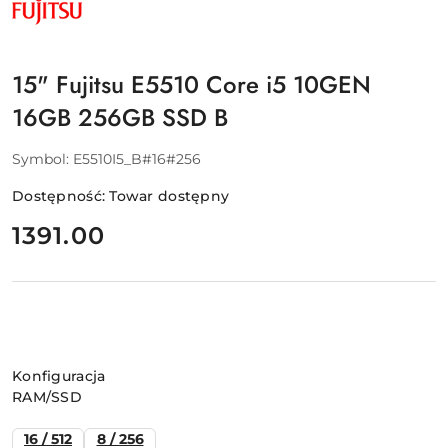
FUJITSU
15" Fujitsu E5510 Core i5 10GEN
16GB 256GB SSD B
Symbol:
E5510I5_B#16#256
Dostępność:
Towar dostępny
cena:
1391.00
Wariant
Konfiguracja
RAM/SSD
16 / 512
8 / 256