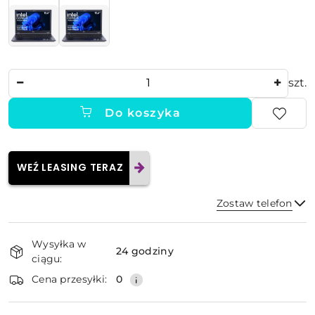
Ilość
szt.
Do koszyka
WEŹ LEASING TERAZ
Zostaw telefon
Dostępność
Wysyłka w
i
24 godziny
ciągu:
dostawa
Wyślij
Cena przesyłki:
0