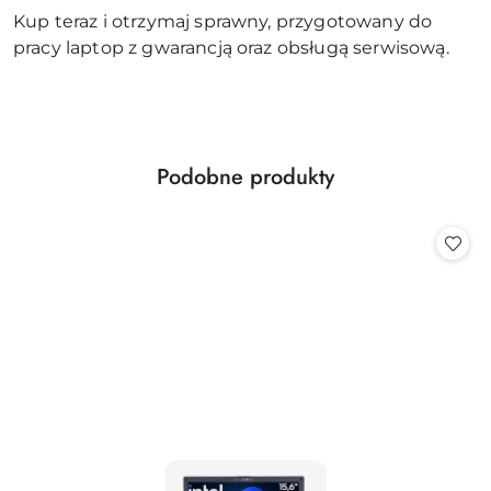
Kup teraz i otrzymaj sprawny, przygotowany do
pracy laptop z gwarancją oraz obsługą serwisową.
Produkty
Podobne produkty
Pomiń karuzelę produktów
o
statusie: