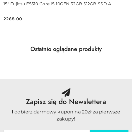
15" Fujitsu E5510 Core i5 10GEN 32GB 512GB SSD A
2268.00
Cena:
Produkty
Ostatnio oglądane produkty
Pomiń karuzelę produktów
o
statusie:
Zapisz się do Newslettera
I odbierz darmowy kupon na 20zł za pierwsze
zakupy!