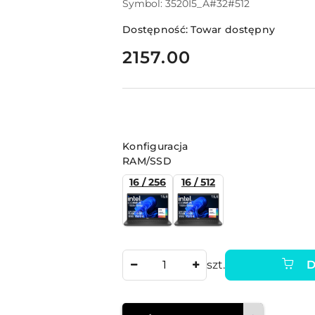
Symbol:
3520I5_A#32#512
Dostępność:
Towar dostępny
cena:
2157.00
Wariant
Konfiguracja
RAM/SSD
16 / 256
16 / 512
Ilość
szt.
D