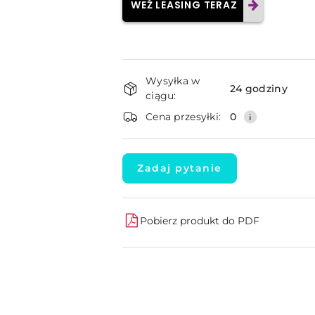
WEŹ LEASING TERAZ
Dostępność
Wysyłka w
i
24 godziny
ciągu:
dostawa
Cena przesyłki:
0
Zadaj pytanie
Pobierz produkt do PDF