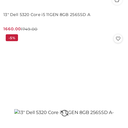
13" Dell 5320 Core i5 11GEN 8GB 256SSD A
1660.00
1749.00
Cena
Cena
-5%
promocyjna:
przed
promocją: