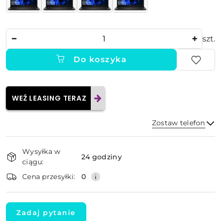
Ilość
szt.
Do koszyka
WEŹ LEASING TERAZ
Zostaw telefon
Dostępność
Wysyłka w
i
24 godziny
ciągu:
dostawa
Wyślij
Cena przesyłki:
0
Zadaj pytanie