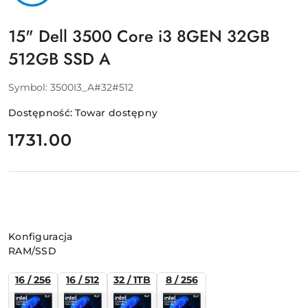
15" Dell 3500 Core i3 8GEN 32GB
512GB SSD A
Symbol:
3500I3_A#32#512
Dostępność:
Towar dostępny
cena:
1731.00
Wariant
Konfiguracja
RAM/SSD
16 / 256
16 / 512
32 / 1TB
8 / 256