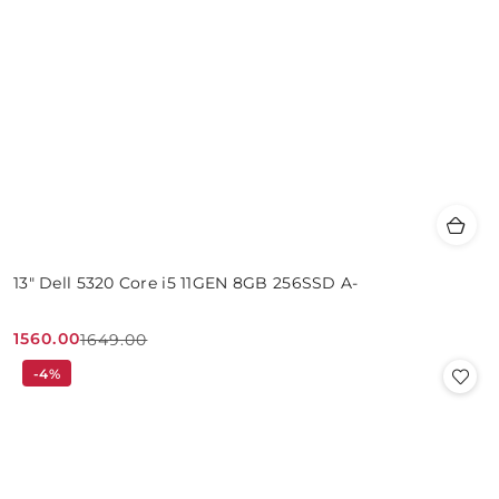
13" Dell 5320 Core i5 11GEN 8GB 256SSD A-
1560.00
1649.00
Cena
Cena
-4%
promocyjna:
przed
promocją: