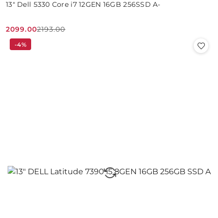
13" Dell 5330 Core i7 12GEN 16GB 256SSD A-
2099.00
2193.00
Cena
Cena
-4%
promocyjna:
przed
promocją: