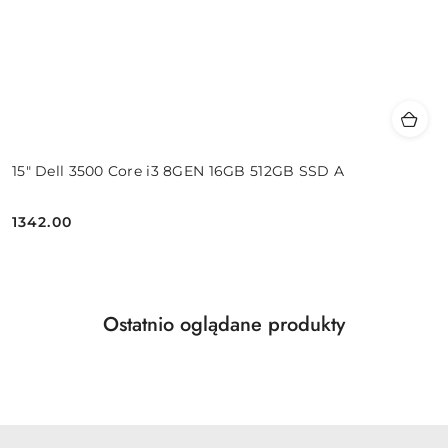
15" Dell 3500 Core i3 8GEN 16GB 512GB SSD A
1342.00
Cena:
Produkty
Ostatnio oglądane produkty
Pomiń karuzelę produktów
o
statusie: