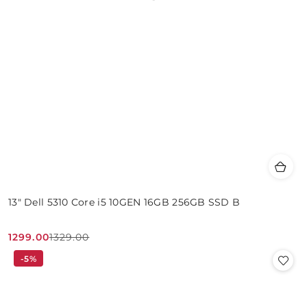
13" Dell 5310 Core i5 10GEN 16GB 256GB SSD B
1299.00
1329.00
Cena
Cena
-5%
promocyjna:
przed
promocją: