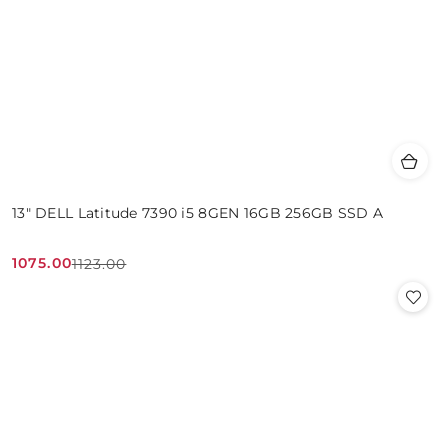
13" DELL Latitude 7390 i5 8GEN 16GB 256GB SSD A
1075.00
1123.00
Cena
Cena
promocyjna:
przed
promocją: