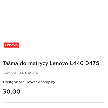
NAZWA
PRODUCENTA:
LENOVO
Taśma do matrycy Lenovo L440 0475
Symbol:
L440TASMA
Dostępność:
Towar dostępny
cena:
30.00