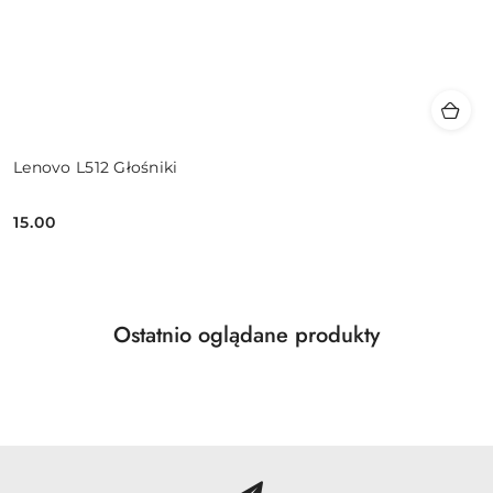
Lenovo L512 Głośniki
15.00
Cena:
Produkty
Ostatnio oglądane produkty
Pomiń karuzelę produktów
o
statusie: