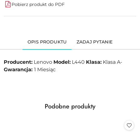
Pobierz produkt do PDF
OPIS PRODUKTU
ZADAJ PYTANIE
Producent:
Lenovo
Model:
L440
Klasa:
Klasa A-
Gwarancja:
1 Miesiąc
Produkty
Podobne produkty
Pomiń karuzelę produktów
o
statusie: