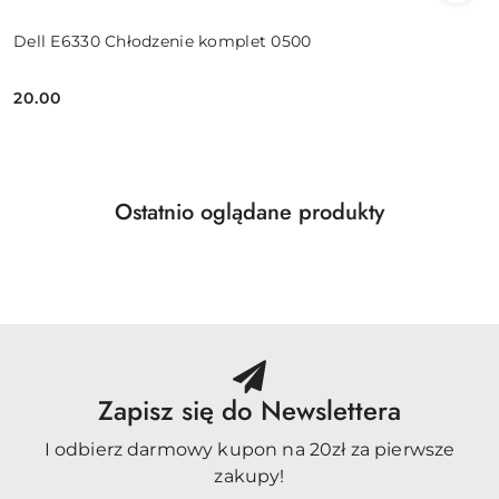
Dell E6330 Chłodzenie komplet 0500
20.00
Cena:
Produkty
Ostatnio oglądane produkty
Pomiń karuzelę produktów
o
statusie:
Zapisz się do Newslettera
I odbierz darmowy kupon na 20zł za pierwsze
zakupy!