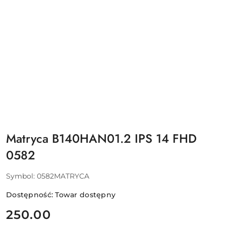
Matryca B140HAN01.2 IPS 14 FHD
0582
Symbol:
0582MATRYCA
Dostępność:
Towar dostępny
cena:
250.00