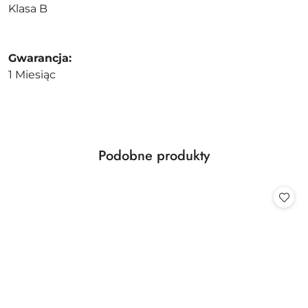
Klasa B
Gwarancja:
1 Miesiąc
Produkty
Podobne produkty
Pomiń karuzelę produktów
o
statusie: