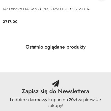
14" Lenovo L14 Gen5 Ultra 5 125U 16GB 512SSD A-
2717.00
Cena:
Produkty
Ostatnio oglądane produkty
Pomiń karuzelę produktów
o
statusie:
Zapisz się do Newslettera
I odbierz darmowy kupon na 20zł za pierwsze
zakupy!