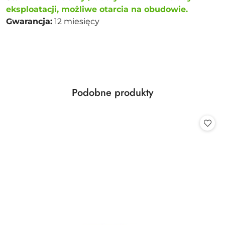
eksploatacji, możliwe otarcia na obudowie.
Gwarancja:
12 miesięcy
Produkty
Podobne produkty
Pomiń karuzelę produktów
o
statusie: