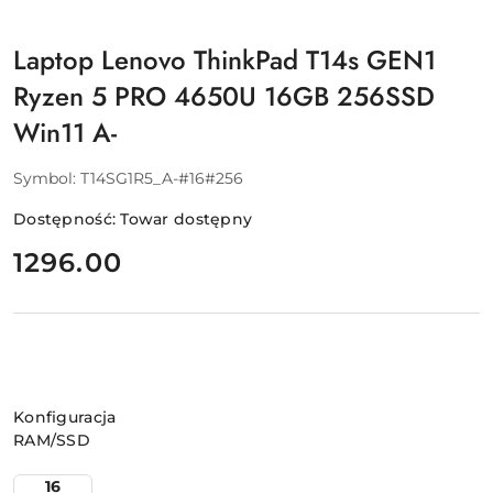
Laptop Lenovo ThinkPad T14s GEN1
Ryzen 5 PRO 4650U 16GB 256SSD
Win11 A-
Symbol:
T14SG1R5_A-#16#256
Dostępność:
Towar dostępny
cena:
1296.00
Wariant
Konfiguracja
RAM/SSD
16