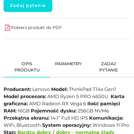
Zadaj pytanie
Pobierz produkt do PDF
OPIS
PARAMETRY
ZADAJ
PRODUKTU
PYTANIE
Producent:
Lenovo
Model:
ThinkPad T14s Gen1
Model procesora:
AMD Ryzen 5 PRO 4650U
Karta
graficzna:
AMD Radeon RX Vega 6
Ilość pamięci
RAM:
16GB
Pojemność dysku:
256GB NVMe
Przekątna ekranu:
14,1" Full HD IPS
Komunikacja:
WiFi, Bluetooth
System operacyjny:
Windows 11 Pro
Stan:
Bardzo dobry / dobry
-
normalne ślady