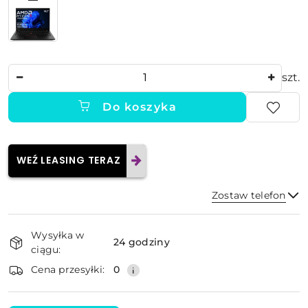
Ilość
szt.
Do koszyka
WEŹ LEASING TERAZ
Zostaw telefon
Dostępność
Wysyłka w
i
24 godziny
ciągu:
dostawa
Wyślij
Cena przesyłki:
0