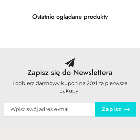
Produkty
Ostatnio oglądane produkty
Pomiń karuzelę produktów
o
statusie:
Zapisz się do Newslettera
I odbierz darmowy kupon na 20zł za pierwsze
zakupy!
Zapisz