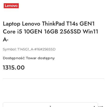
PRODUCENTA:
LENOVO
Laptop Lenovo ThinkPad T14s GEN1
Core i5 10GEN 16GB 256SSD Win11
A-
Symbol:
T14SG1_A-#16#256SSD
Dostępność:
Towar dostępny
cena:
1315.00
Ilość