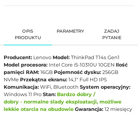
OPIS
PARAMETRY
ZADAJ
PRODUKTU
PYTANIE
Producent:
Lenovo
Model:
ThinkPad T14s Gen1
Model procesora:
Intel Core i5-10310U 10GEN
Ilość
pamięci RAM:
16GB
Pojemność dysku:
256GB
NVMe
Przekątna ekranu:
14,1" Full HD IPS
Komunikacja:
WiFi, Bluetooth
System operacyjny:
Windows 11 Pro
Stan:
Bardzo dobry /
dobry
-
normalne ślady eksploatacji, możliwe
lekkie otarcia na obudowie
Gwarancja:
12 miesięcy