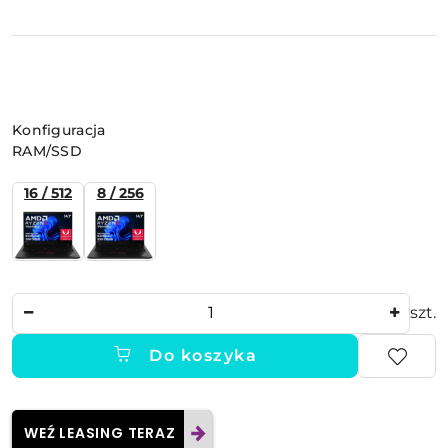
Wariant
Konfiguracja
RAM/SSD
16 / 512
8 / 256
Ilość
szt.
Do koszyka
WEŹ LEASING TERAZ