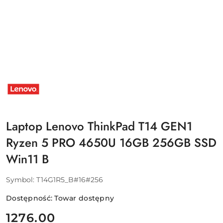
NAZWA
PRODUCENTA:
LENOVO
Laptop Lenovo ThinkPad T14 GEN1
Ryzen 5 PRO 4650U 16GB 256GB SSD
Win11 B
Symbol:
T14G1R5_B#16#256
Dostępność:
Towar dostępny
cena:
1276.00