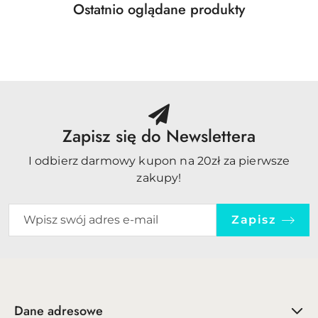
Produkty
Ostatnio oglądane produkty
Pomiń karuzelę produktów
o
statusie:
Zapisz się do Newslettera
I odbierz darmowy kupon na 20zł za pierwsze
zakupy!
Zapisz
Dane adresowe