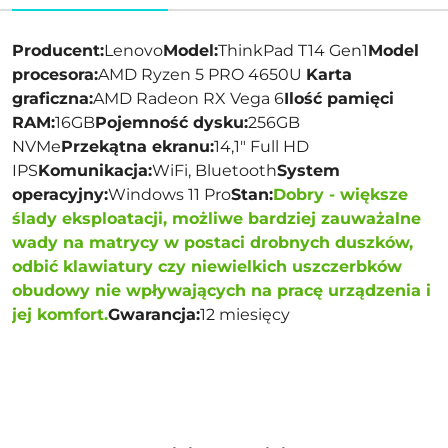
Producent:
Lenovo
Model:
ThinkPad T14 Gen1
Model
procesora:
AMD Ryzen 5 PRO 4650U
Karta
graficzna:
AMD Radeon RX Vega 6
Ilość pamięci
RAM:
16GB
Pojemność dysku:
256GB
NVMe
Przekątna ekranu:
14,1" Full HD
IPS
Komunikacja:
WiFi, Bluetooth
System
operacyjny:
Windows 11 Pro
Stan:
Dobry
-
większe
ślady eksploatacji, możliwe bardziej zauważalne
wady na matrycy w postaci drobnych duszków,
odbić klawiatury czy niewielkich uszczerbków
obudowy nie wpływających na pracę urządzenia i
jej komfort.
Gwarancja:
12 miesięcy