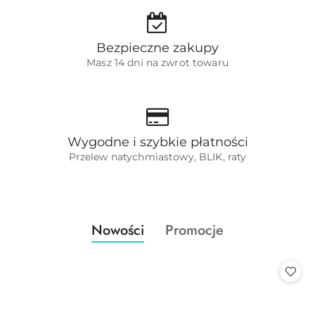
Bezpieczne zakupy
Masz 14 dni na zwrot towaru
Wygodne i szybkie płatności
Przelew natychmiastowy, BLIK, raty
Produkty
Produkty
Nowości
Promocje
Pomiń karuzelę produktów
o
o
statusie:
statusie: