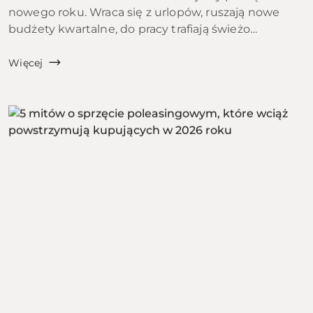
nowego roku. Wraca się z urlopów, ruszają nowe
budżety kwartalne, do pracy trafiają świeżo
zatrudnieni ludzie, a szkoły i uczelnie startują z
kolejnym rocznikiem. To właśnie ten moment bywa
Więcej
w polskic...