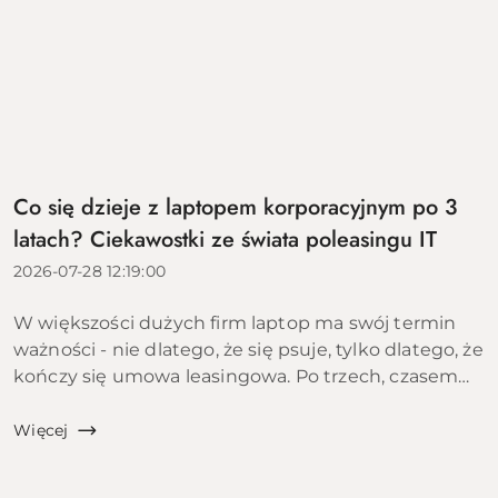
Co się dzieje z laptopem korporacyjnym po 3
latach? Ciekawostki ze świata poleasingu IT
2026-07-28 12:19:00
W większości dużych firm laptop ma swój termin
ważności - nie dlatego, że się psuje, tylko dlatego, że
kończy się umowa leasingowa. Po trzech, czasem
czterech latach sprzęt wraca do leasingodawcy,
trafia do firmy zajmującej się poleasingiem i zaczy...
Więcej