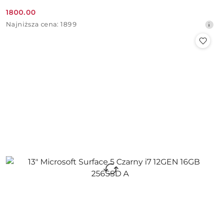
1800.00
Cena
Najniższa
Najniższa cena:
1899
promocyjna:
cena
z
30
dni
przed
obniżką