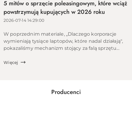
5 mitów o sprzęcie poleasingowym, które wciąż
powstrzymują kupujących w 2026 roku
2026-07-14 14:29:00
W poprzednim materiale, „Dlaczego korporacje
wymieniają tysiące laptopów, które nadal działają",
pokazaliśmy mechanizm stojący za falą sprzętu
trafiającego na rynek wtórny: cykle leasingowe,
polityki IT dużych organizacji i ekon...
Więcej
Producenci
Pomiń karuzelę producentów