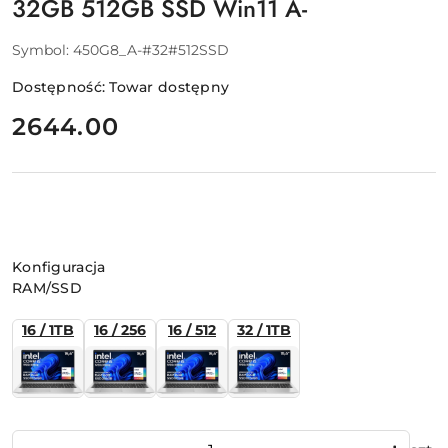
32GB 512GB SSD Win11 A-
Symbol:
450G8_A-#32#512SSD
Dostępność:
Towar dostępny
cena:
2644.00
Wariant
Konfiguracja
RAM/SSD
16 / 1TB
16 / 256
16 / 512
32 / 1TB
Ilość