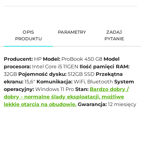
OPIS
PARAMETRY
ZADAJ
PRODUKTU
PYTANIE
Producent:
HP
Model:
ProBook 450 G8
Model
procesora:
Intel Core i5 11GEN
Ilość pamięci RAM:
32GB
Pojemność dysku:
512GB SSD
Przekątna
ekranu:
15,6"
Komunikacja:
WiFi, Bluetooth
System
operacyjny:
Windows 11 Pro
Stan:
Bardzo dobry /
dobry - normalne ślady eksploatacji, możliwe
lekkie otarcia na obudowie.
Gwarancja:
12 miesięcy