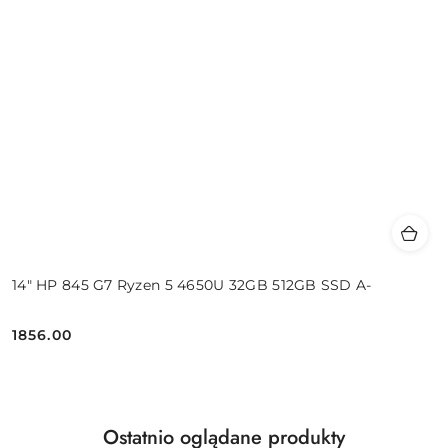
14" HP 845 G7 Ryzen 5 4650U 32GB 512GB SSD A-
1856.00
Cena:
Produkty
Ostatnio oglądane produkty
Pomiń karuzelę produktów