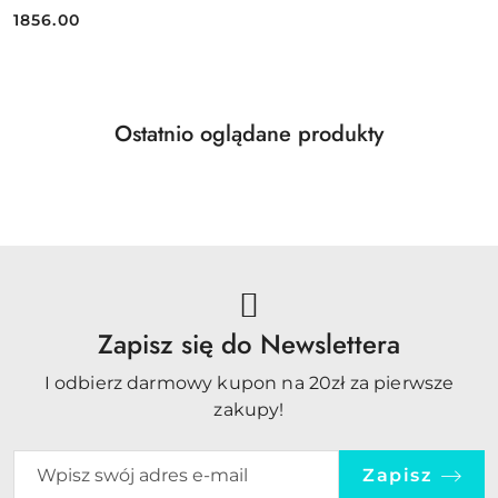
1856.00
Cena:
Produkty
Ostatnio oglądane produkty
Pomiń karuzelę produktów
o
statusie:
Zapisz się do Newslettera
I odbierz darmowy kupon na 20zł za pierwsze
zakupy!
Zapisz