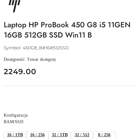
HP
Laptop HP ProBook 450 G8 i5 11GEN
16GB 512GB SSD Win11 B
Symbol:
450G8_B#16#512SSD
Dostępność:
Towar dostępny
cena:
2249.00
Wariant
Konfiguracja
RAM/SSD
16 / 1TB
16 / 256
32 / 1TB
32 / 512
8 / 256