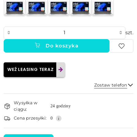
Ilość
szt.
Do koszyka
WEŹ LEASING TERAZ
Zostaw telefon
Dostępność
Wysyłka w
i
24 godziny
ciągu:
dostawa
Wyślij
Cena przesyłki:
0