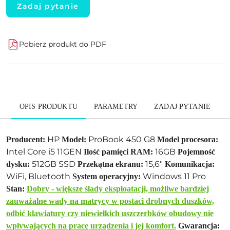
Zadaj pytanie
Pobierz produkt do PDF
OPIS PRODUKTU
PARAMETRY
ZADAJ PYTANIE
HP
ProBook 450 G8
Producent:
Model:
Model procesora:
Intel Core i5 11GEN
16GB
Ilość pamięci RAM:
Pojemność
512GB SSD
15,6"
dysku:
Przekątna ekranu:
Komunikacja:
WiFi, Bluetooth
Windows 11 Pro
System operacyjny:
Stan:
Dobry - większe ślady eksploatacji, możliwe bardziej
zauważalne wady na matrycy w postaci drobnych duszków,
odbić klawiatury czy niewielkich uszczerbków obudowy nie
wpływających na pracę urządzenia i jej komfort.
Gwarancja: