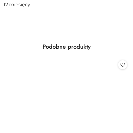
12 miesięcy
Produkty
Podobne produkty
Pomiń karuzelę produktów
o
statusie: