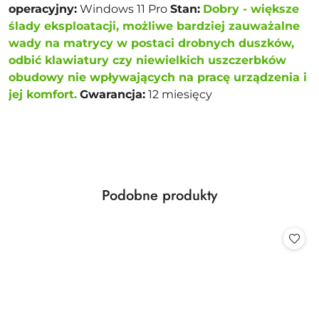
operacyjny:
Windows 11 Pro
Stan:
Dobry
-
większe
ślady eksploatacji, możliwe bardziej zauważalne
wady na matrycy w postaci drobnych duszków,
odbić klawiatury czy niewielkich uszczerbków
obudowy nie wpływających na pracę urządzenia i
jej komfort.
Gwarancja:
12 miesięcy
Produkty
Podobne produkty
Pomiń karuzelę produktów
o
statusie: