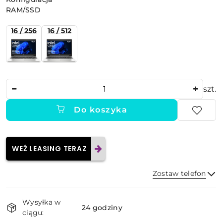
RAM/SSD
16 / 256
16 / 512
Ilość
szt.
Do koszyka
WEŹ LEASING TERAZ
Zostaw telefon
Dostępność
Wysyłka w
i
24 godziny
ciągu:
dostawa
Wyślij