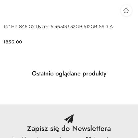
14" HP 845 G7 Ryzen 5 4650U 32GB 512GB SSD A-
1856.00
Cena:
Produkty
Ostatnio oglądane produkty
Pomiń karuzelę produktów
o
statusie:
Zapisz się do Newslettera