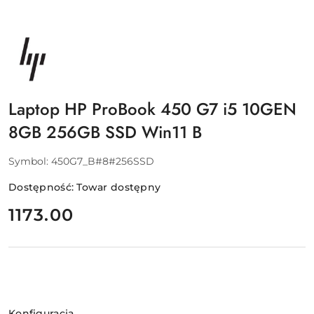
NAZWA
PRODUCENTA:
HP
Laptop HP ProBook 450 G7 i5 10GEN
8GB 256GB SSD Win11 B
Symbol:
450G7_B#8#256SSD
Dostępność:
Towar dostępny
cena:
1173.00
Wariant
Konfiguracja