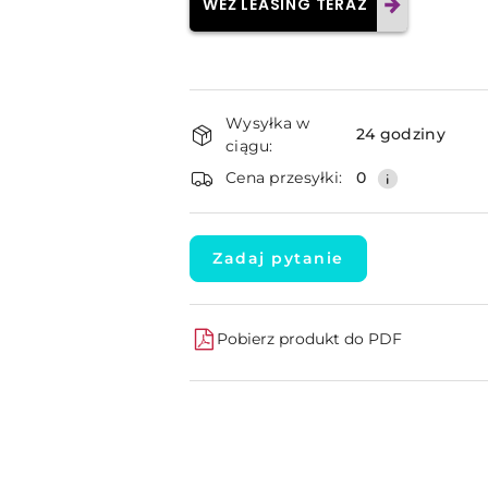
WEŹ LEASING TERAZ
Dostępność
Wysyłka w
i
24 godziny
ciągu:
dostawa
Cena przesyłki:
0
Zadaj pytanie
Pobierz produkt do PDF