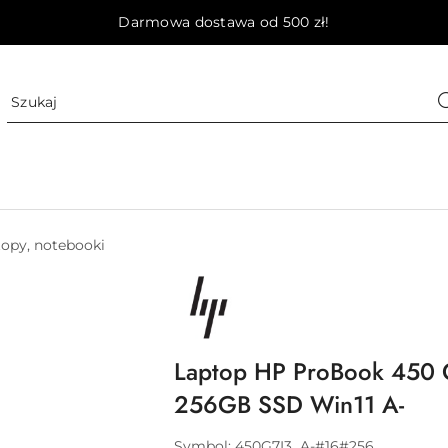
Darmowa dostawa od 500 zł!
opy, notebooki
NAZWA
PRODUCENTA:
HP
Laptop HP ProBook 450
256GB SSD Win11 A-
Symbol:
450G7I3_A-#16#256