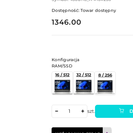
Dostępność:
Towar dostępny
cena:
1346.00
Wariant
Konfiguracja
RAM/SSD
16 / 512
32 / 512
8 / 256
Ilość
szt.
D