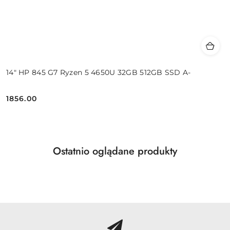
14" HP 845 G7 Ryzen 5 4650U 32GB 512GB SSD A-
1856.00
Cena:
Produkty
Ostatnio oglądane produkty
Pomiń karuzelę produktów
o
statusie: