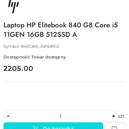
PRODUCENTA:
HP
Laptop HP Elitebook 840 G8 Core i5
11GEN 16GB 512SSD A
Symbol:
840G8I5_A#16#512
Dostępność:
Towar dostępny
cena:
2205.00
Ilość
szt.
Do koszyka