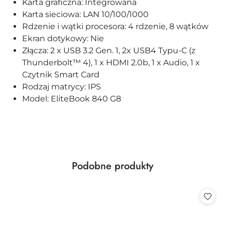
Karta graficzna: Integrowana
Karta sieciowa: LAN 10/100/1000
Rdzenie i wątki procesora: 4 rdzenie, 8 wątków
Ekran dotykowy: Nie
Złącza: 2 x USB 3.2 Gen. 1, 2x USB4 Typu-C (z
Thunderbolt™ 4), 1 x HDMI 2.0b, 1 x Audio, 1 x
Czytnik Smart Card
Rodzaj matrycy: IPS
Model: EliteBook 840 G8
Produkty
Podobne produkty
Pomiń karuzelę produktów
o
statusie: