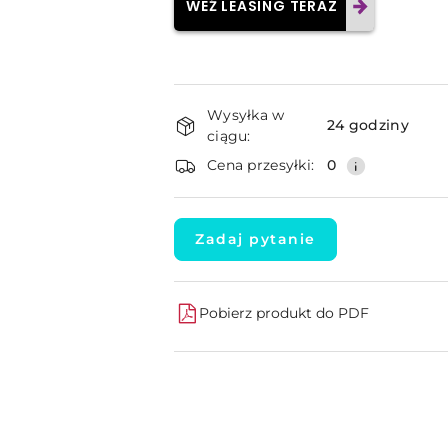
WEŹ LEASING TERAZ
Dostępność
Wysyłka w
i
24 godziny
ciągu:
dostawa
Cena przesyłki:
0
Zadaj pytanie
Pobierz produkt do PDF