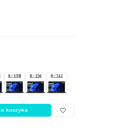
2
8 / 1TB
8 / 256
8 / 512
o koszyka