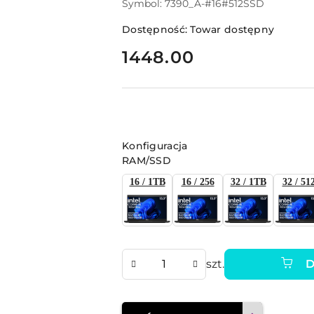
Symbol:
7390_A-#16#512SSD
Dostępność:
Towar dostępny
cena:
1448.00
Wariant
Konfiguracja
RAM/SSD
16 / 1TB
16 / 256
32 / 1TB
32 / 51
Ilość
szt.
D