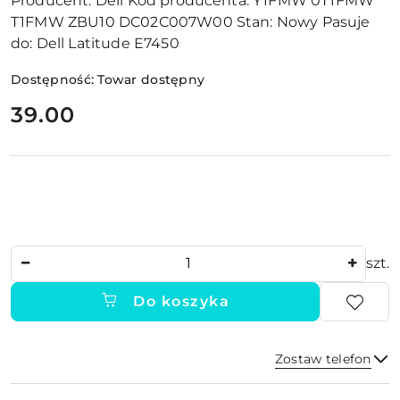
Producent:
Dell
Kod producenta:
Y1FMW 0T1FMW
T1FMW ZBU10 DC02C007W00
Stan:
Nowy
Pasuje
do:
Dell Latitude E7450
Dostępność:
Towar dostępny
cena:
39.00
Ilość
szt.
Do koszyka
Zostaw telefon
Dostępność