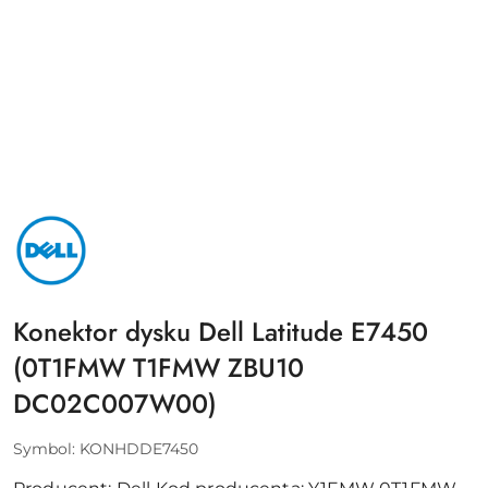
NAZWA
PRODUCENTA:
DELL
Konektor dysku Dell Latitude E7450
(0T1FMW T1FMW ZBU10
DC02C007W00)
Symbol:
KONHDDE7450