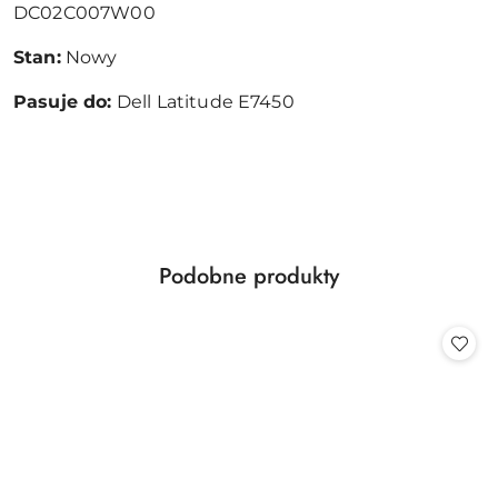
DC02C007W00
Stan:
Nowy
Pasuje do:
Dell Latitude E7450
Produkty
Podobne produkty
Pomiń karuzelę produktów
o
statusie: