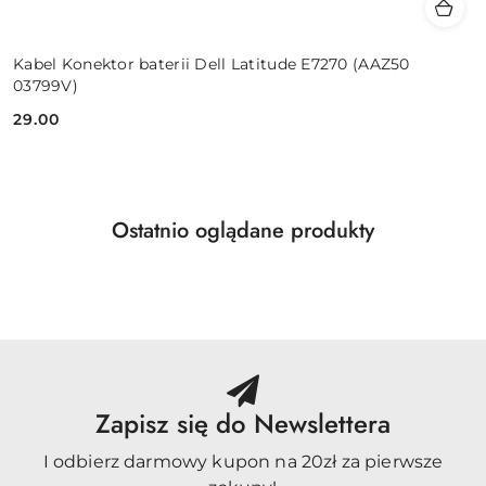
Kabel Konektor baterii Dell Latitude E7270 (AAZ50
03799V)
29.00
Cena:
Produkty
Ostatnio oglądane produkty
Pomiń karuzelę produktów
o
statusie:
Zapisz się do Newslettera
I odbierz darmowy kupon na 20zł za pierwsze