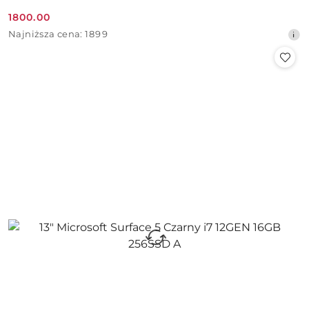
1800.00
Cena
Najniższa
Najniższa cena:
1899
promocyjna:
cena
z
30
dni
przed
obniżką