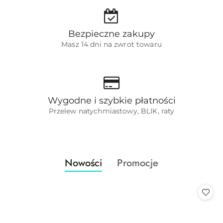
Bezpieczne zakupy
Masz 14 dni na zwrot towaru
Wygodne i szybkie płatności
Przelew natychmiastowy, BLIK, raty
Produkty
Produkty
Nowości
Promocje
Pomiń karuzelę produktów
o
o
statusie:
statusie: