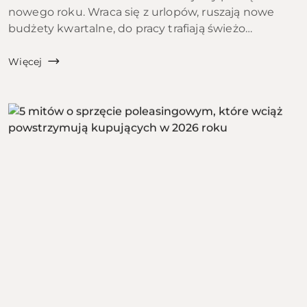
nowego roku. Wraca się z urlopów, ruszają nowe
budżety kwartalne, do pracy trafiają świeżo
zatrudnieni ludzie, a szkoły i uczelnie startują z
kolejnym rocznikiem. To właśnie ten moment bywa
Więcej
w polskic...