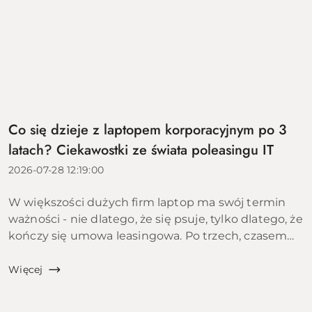
Co się dzieje z laptopem korporacyjnym po 3
latach? Ciekawostki ze świata poleasingu IT
2026-07-28 12:19:00
W większości dużych firm laptop ma swój termin
ważności - nie dlatego, że się psuje, tylko dlatego, że
kończy się umowa leasingowa. Po trzech, czasem
czterech latach sprzęt wraca do leasingodawcy,
trafia do firmy zajmującej się poleasingiem i zaczy...
Więcej