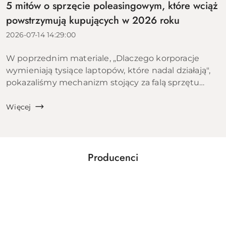
5 mitów o sprzęcie poleasingowym, które wciąż
powstrzymują kupujących w 2026 roku
2026-07-14 14:29:00
W poprzednim materiale, „Dlaczego korporacje
wymieniają tysiące laptopów, które nadal działają",
pokazaliśmy mechanizm stojący za falą sprzętu
trafiającego na rynek wtórny: cykle leasingowe,
polityki IT dużych organizacji i ekon...
Więcej
Producenci
Pomiń karuzelę producentów